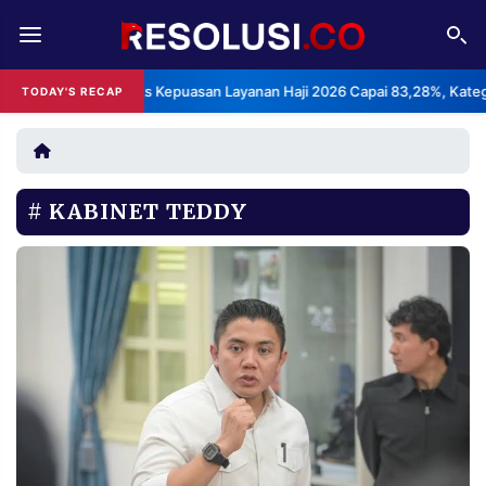
REDAKSI
TENTANG
BPS: Indeks Kepuasan Layanan Haji 2026 Capai 83,28%, Kategori Sa
TODAY'S RECAP
RESOLUSI
IKLAN
TV
KABINET TEDDY
RUBRIKASI
EDITORIAL
AKSARA
FINANSIA
PERSONA
DAERAH
NASIONAL
MANCA
SPORT
INFORMASI
PRIVACY
BERITA