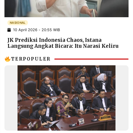
POLICY
WARGA
INFORMASI
KIRIM
IKLAN
TULISAN
NASIONAL
10 April 2026 - 20:55 WIB
PENGADUAN
TERM
OF
JK Prediksi Indonesia Chaos, Istana
SERVICE
Langsung Angkat Bicara: Itu Narasi Keliru
TERPOPULER
IKUTI
KAMI
©
PT.
RESOLUSI