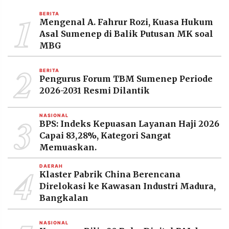
MEDIA
1
PRAMUDITA
BERITA
Mengenal A. Fahrur Rozi, Kuasa Hukum
Asal Sumenep di Balik Putusan MK soal
MBG
©
Resolusi.co
2
-
BERITA
2026
Pengurus Forum TBM Sumenep Periode
2026-2031 Resmi Dilantik
PT.
RESOLUSI
MEDIA
3
PRAMUDITA
NASIONAL
BPS: Indeks Kepuasan Layanan Haji 2026
Capai 83,28%, Kategori Sangat
Memuaskan.
4
DAERAH
Klaster Pabrik China Berencana
Direlokasi ke Kawasan Industri Madura,
Bangkalan
NASIONAL