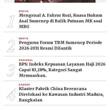
MEDIA
PRAMUDITA
1
BERITA
Mengenal A. Fahrur Rozi, Kuasa Hukum
Asal Sumenep di Balik Putusan MK soal
©
MBG
Resolusi.co
-
2
2026
BERITA
Pengurus Forum TBM Sumenep Periode
PT.
2026-2031 Resmi Dilantik
RESOLUSI
MEDIA
PRAMUDITA
3
NASIONAL
BPS: Indeks Kepuasan Layanan Haji 2026
Capai 83,28%, Kategori Sangat
Memuaskan.
4
DAERAH
Klaster Pabrik China Berencana
Direlokasi ke Kawasan Industri Madura,
Bangkalan