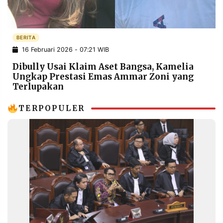
POLICY
WARGA
INFORMASI
KIRIM
IKLAN
TULISAN
BERITA
16 Februari 2026 - 07:21 WIB
PENGADUAN
TERM
OF
Dibully Usai Klaim Aset Bangsa, Kamelia
SERVICE
Ungkap Prestasi Emas Ammar Zoni yang
Terlupakan
TERPOPULER
IKUTI
KAMI
©
PT.
RESOLUSI