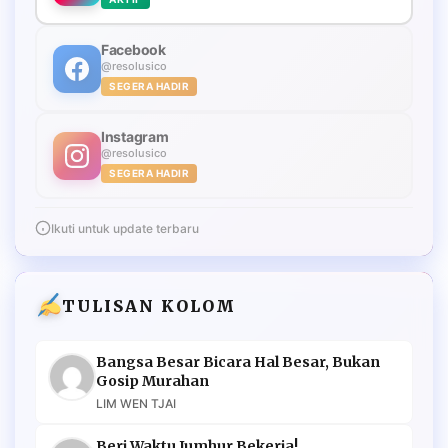
Facebook
@resolusico
SEGERA HADIR
Instagram
@resolusico
SEGERA HADIR
Ikuti untuk update terbaru
TULISAN KOLOM
Bangsa Besar Bicara Hal Besar, Bukan
Gosip Murahan
LIM WEN TJAI
Beri Waktu Jumhur Bekerja!