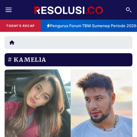
REDAKSI
TENTANG
Pengurus Forum TBM Sumenep Periode 2026-2
TODAY'S RECAP
RESOLUSI
IKLAN
TV
KAMELIA
RUBRIKASI
EDITORIAL
AKSARA
FINANSIA
PERSONA
DAERAH
NASIONAL
MANCA
SPORT
INFORMASI
PRIVACY
BERITA