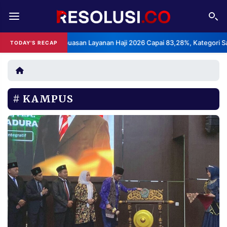
REDAKSI
TENTANG
S: Indeks Kepuasan Layanan Haji 2026 Capai 83,28%, Kategori Sangat 
TODAY'S RECAP
RESOLUSI
IKLAN
TV
KAMPUS
RUBRIKASI
EDITORIAL
AKSARA
FINANSIA
PERSONA
DAERAH
NASIONAL
MANCA
SPORT
INFORMASI
PRIVACY
BERITA