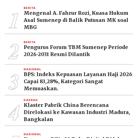
MEDIA
1
PRAMUDITA
BERITA
Mengenal A. Fahrur Rozi, Kuasa Hukum
Asal Sumenep di Balik Putusan MK soal
MBG
©
Resolusi.co
2
-
BERITA
2026
Pengurus Forum TBM Sumenep Periode
2026-2031 Resmi Dilantik
PT.
RESOLUSI
MEDIA
3
PRAMUDITA
NASIONAL
BPS: Indeks Kepuasan Layanan Haji 2026
Capai 83,28%, Kategori Sangat
Memuaskan.
4
DAERAH
Klaster Pabrik China Berencana
Direlokasi ke Kawasan Industri Madura,
Bangkalan
NASIONAL