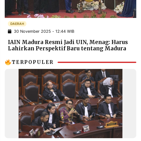
POLICY
WARGA
INFORMASI
KIRIM
IKLAN
TULISAN
DAERAH
30 November 2025 - 12:44 WIB
PENGADUAN
TERM
OF
IAIN Madura Resmi Jadi UIN, Menag: Harus
SERVICE
Lahirkan Perspektif Baru tentang Madura
TERPOPULER
IKUTI
KAMI
©
PT.
RESOLUSI