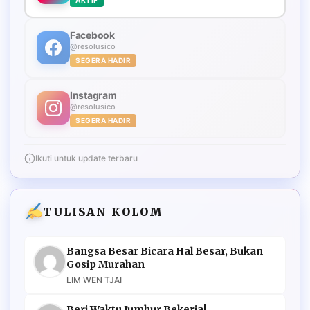
Facebook
@resolusico
SEGERA HADIR
Instagram
@resolusico
SEGERA HADIR
Ikuti untuk update terbaru
TULISAN KOLOM
Bangsa Besar Bicara Hal Besar, Bukan
Gosip Murahan
LIM WEN TJAI
Beri Waktu Jumhur Bekerja!