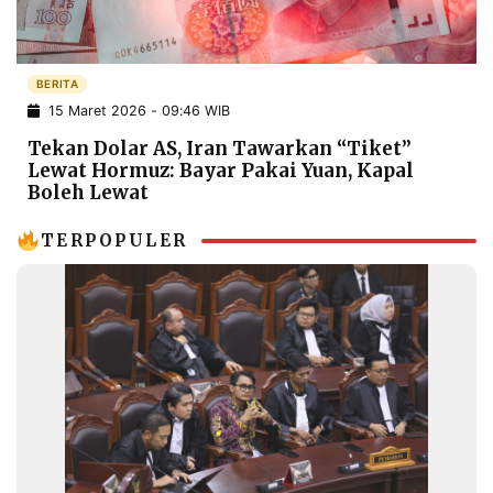
POLICY
WARGA
INFORMASI
KIRIM
IKLAN
TULISAN
BERITA
15 Maret 2026 - 09:46 WIB
PENGADUAN
TERM
OF
Tekan Dolar AS, Iran Tawarkan “Tiket”
SERVICE
Lewat Hormuz: Bayar Pakai Yuan, Kapal
Boleh Lewat
TERPOPULER
IKUTI
KAMI
©
PT.
RESOLUSI