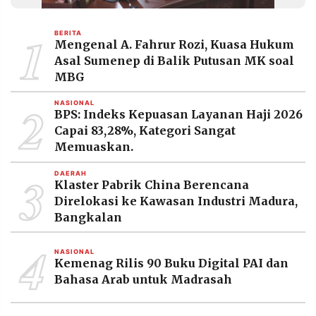
MEDIA
PRAMUDITA
1
BERITA
Mengenal A. Fahrur Rozi, Kuasa Hukum
Asal Sumenep di Balik Putusan MK soal
©
MBG
Resolusi.co
-
2
2026
NASIONAL
BPS: Indeks Kepuasan Layanan Haji 2026
Capai 83,28%, Kategori Sangat
PT.
RESOLUSI
Memuaskan.
MEDIA
PRAMUDITA
3
DAERAH
Klaster Pabrik China Berencana
Direlokasi ke Kawasan Industri Madura,
Bangkalan
4
NASIONAL
Kemenag Rilis 90 Buku Digital PAI dan
Bahasa Arab untuk Madrasah