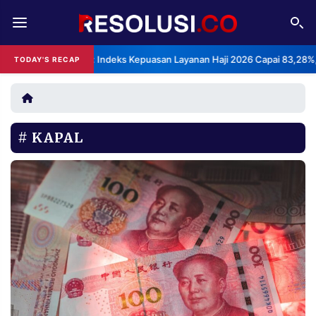
REDAKSI
TENTANG
BPS: Indeks Kepuasan Layanan Haji 2026 Capai 83,28%,
TODAY'S RECAP
RESOLUSI
IKLAN
TV
KAPAL
RUBRIKASI
EDITORIAL
AKSARA
FINANSIA
PERSONA
DAERAH
NASIONAL
MANCA
SPORT
INFORMASI
PRIVACY
BERITA