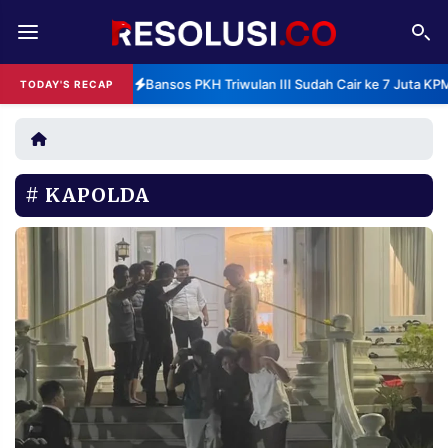
REDAKSI
TENTANG
Bansos PKH Triwulan III Sudah Cair ke 7 Juta K
TODAY'S RECAP
RESOLUSI
IKLAN
TV
KAPOLDA
RUBRIKASI
EDITORIAL
AKSARA
FINANSIA
PERSONA
DAERAH
NASIONAL
MANCA
SPORT
INFORMASI
PRIVACY
BERITA