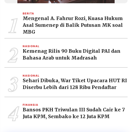
MEDIA
PRAMUDITA
1
BERITA
Mengenal A. Fahrur Rozi, Kuasa Hukum
Asal Sumenep di Balik Putusan MK soal
©
MBG
Resolusi.co
-
2
2026
NASIONAL
Kemenag Rilis 90 Buku Digital PAI dan
PT.
Bahasa Arab untuk Madrasah
RESOLUSI
MEDIA
PRAMUDITA
3
NASIONAL
Sehari Dibuka, War Tiket Upacara HUT RI
Diserbu Lebih dari 128 Ribu Pendaftar
4
FINANSIA
Bansos PKH Triwulan III Sudah Cair ke 7
Juta KPM, Sembako ke 12 Juta KPM