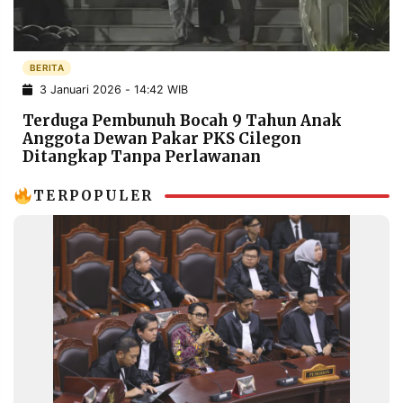
POLICY
WARGA
INFORMASI
KIRIM
IKLAN
TULISAN
BERITA
3 Januari 2026 - 14:42 WIB
PENGADUAN
TERM
OF
Terduga Pembunuh Bocah 9 Tahun Anak
SERVICE
Anggota Dewan Pakar PKS Cilegon
Ditangkap Tanpa Perlawanan
TERPOPULER
IKUTI
KAMI
©
PT.
RESOLUSI