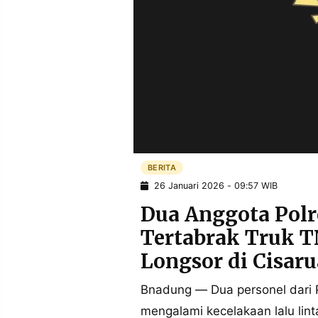
POLICY
WARGA
INFORMASI
KIRIM
IKLAN
TULISAN
PENGADUAN
TERM
OF
SERVICE
IKUTI
KAMI
BERITA
26 Januari 2026 - 09:57 WIB
Dua Anggota Polr
Tertabrak Truk T
Longsor di Cisaru
Bnadung — Dua personel dari 
©
PT.
mengalami kecelakaan lalu lin
RESOLUSI