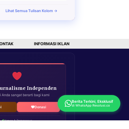
Lihat Semua Tulisan Kolom →
ONTAK
INFORMASI IKLAN
Jurnalisme Independen
i Anda sangat berarti bagi kami
Berita Terkini, Eksklusif
di WhatsApp Resolusi.co
i
Donasi
Aman & Terpercaya