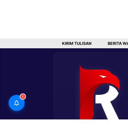
KIRIM TULISAN
BERITA W
!