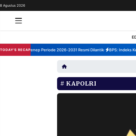
8 Agustus 2026
REDAKSI
TENTANG
RESOLUSI
IKLAN
E
TV
um TBM Sumenep Periode 2026-2031 Resmi Dilantik
BPS: Indeks Kepu
TODAY'S RECAP
•
RUBRIKASI
EDITORIAL
AKSARA
FINANSIA
PERSONA
KAPOLRI
DAERAH
NASIONAL
MANCA
SPORT
INFORMASI
PRIVACY
BERITA