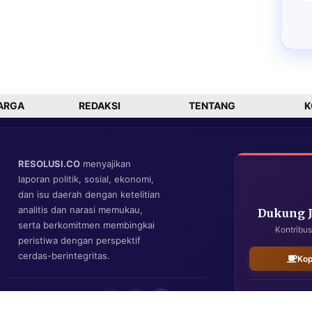
ARGA
REDAKSI
TENTANG
K
RESOLUSI.CO
menyajikan
laporan politik, sosial, ekonomi,
dan isu daerah dengan ketelitian
analitis dan narasi memukau,
Dukung 
serta berkomitmen membingkai
Kontribus
peristiwa dengan perspektif
cerdas-berintegritas.
Kop
IKUTI KAMI