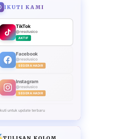
IKUTI KAMI
TikTok
@resolusico
AKTIF
Facebook
@resolusico
SEGERA HADIR
Instagram
@resolusico
SEGERA HADIR
Ikuti untuk update terbaru
TULISAN KOLOM