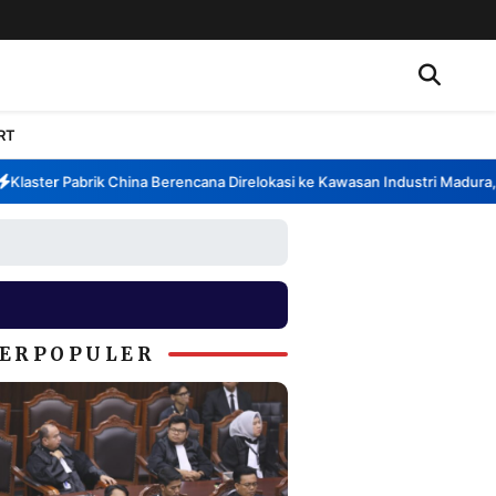
RT
aster Pabrik China Berencana Direlokasi ke Kawasan Industri Madura, B
ERPOPULER