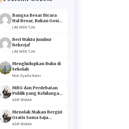
Bangsa Besar Bicara
Hal Besar, Bukan Gosip
Murahan
LIM WEN TJAI
Beri Waktu Jumhur
Bekerja!
LIM WEN TJAI
Menghidupkan Buku di
Sekolah
Moh Syaiful Bahri
MBG dan Perdebatan
Publik yang Kehilangan
Argumen
ASIP IRAMA
Menolak Makan Bergizi
Gratis Sama Saja
Menolak Masa Depan
ASIP IRAMA