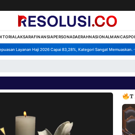
DITORIAL
AKSARA
FINANSIA
PERSONA
DAERAH
NASIONAL
MANCA
SPO
asan Layanan Haji 2026 Capai 83,28%, Kategori Sangat Memuaskan.
Kl
•
T