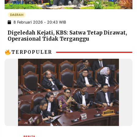
POLICY
WARGA
DAERAH
INFORMASI
KIRIM
IKLAN
TULISAN
8 Februari 2026 - 20:43 WIB
Digeledah Kejati, KBS: Satwa Tetap Dirawat,
PENGADUAN
TERM
OF
Operasional Tidak Terganggu
SERVICE
TERPOPULER
IKUTI
KAMI
©
PT.
RESOLUSI
BERITA