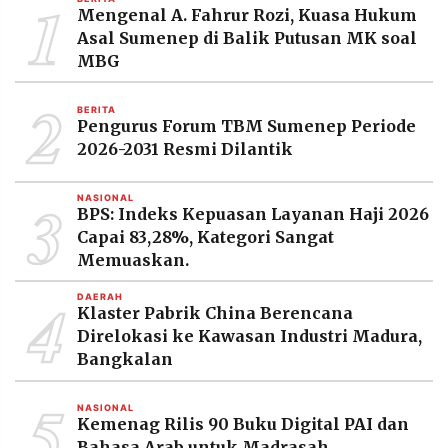
1
MEDIA
Mengenal A. Fahrur Rozi, Kuasa Hukum
PRAMUDITA
Asal Sumenep di Balik Putusan MK soal
MBG
2
©
BERITA
Resolusi.co
Pengurus Forum TBM Sumenep Periode
-
2026
2026-2031 Resmi Dilantik
PT.
3
NASIONAL
RESOLUSI
BPS: Indeks Kepuasan Layanan Haji 2026
MEDIA
PRAMUDITA
Capai 83,28%, Kategori Sangat
Memuaskan.
4
DAERAH
Klaster Pabrik China Berencana
Direlokasi ke Kawasan Industri Madura,
Bangkalan
5
NASIONAL
Kemenag Rilis 90 Buku Digital PAI dan
Bahasa Arab untuk Madrasah