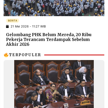
POLICY
WARGA
INFORMASI
KIRIM
IKLAN
TULISAN
BERITA
PENGADUAN
TERM
21 Mei 2026 - 11:27 WIB
OF
SERVICE
Gelombang PHK Belum Mereda, 20 Ribu
Pekerja Terancam Terdampak Sebelum
Akhir 2026
IKUTI
TERPOPULER
KAMI
©
PT.
RESOLUSI