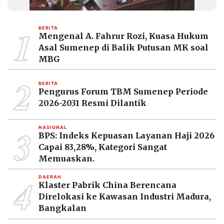
MEDIA
PRAMUDITA
1
BERITA
Mengenal A. Fahrur Rozi, Kuasa Hukum
Asal Sumenep di Balik Putusan MK soal
©
MBG
Resolusi.co
-
2026
2
BERITA
Pengurus Forum TBM Sumenep Periode
PT.
RESOLUSI
2026-2031 Resmi Dilantik
MEDIA
PRAMUDITA
3
NASIONAL
BPS: Indeks Kepuasan Layanan Haji 2026
Capai 83,28%, Kategori Sangat
Memuaskan.
4
DAERAH
Klaster Pabrik China Berencana
Direlokasi ke Kawasan Industri Madura,
Bangkalan