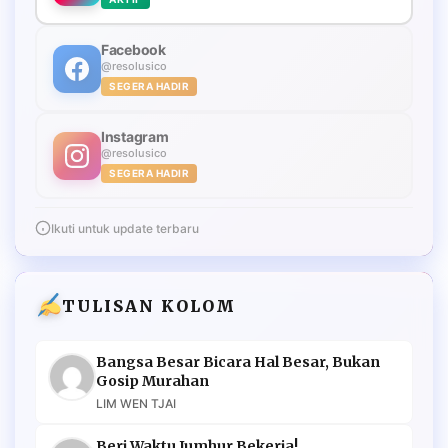
Facebook
@resolusico
SEGERA HADIR
Instagram
@resolusico
SEGERA HADIR
Ikuti untuk update terbaru
TULISAN KOLOM
Bangsa Besar Bicara Hal Besar, Bukan
Gosip Murahan
LIM WEN TJAI
Beri Waktu Jumhur Bekerja!