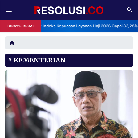
REDAKSI
TENTANG
BPS: Indeks Kepuasan Layanan Haji 2026 Capai 83,28%
TODAY'S RECAP
RESOLUSI
IKLAN
TV
KEMENTERIAN
RUBRIKASI
EDITORIAL
AKSARA
FINANSIA
PERSONA
DAERAH
NASIONAL
MANCA
SPORT
INFORMASI
PRIVACY
BERITA