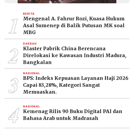
MEDIA
PRAMUDITA
1
BERITA
Mengenal A. Fahrur Rozi, Kuasa Hukum
Asal Sumenep di Balik Putusan MK soal
©
MBG
Resolusi.co
-
2
2026
DAERAH
Klaster Pabrik China Berencana
Direlokasi ke Kawasan Industri Madura,
PT.
RESOLUSI
Bangkalan
MEDIA
PRAMUDITA
3
NASIONAL
BPS: Indeks Kepuasan Layanan Haji 2026
Capai 83,28%, Kategori Sangat
Memuaskan.
4
NASIONAL
Kemenag Rilis 90 Buku Digital PAI dan
Bahasa Arab untuk Madrasah