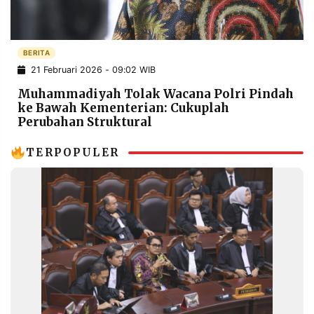
POLICY
WARGA
INFORMASI
KIRIM
IKLAN
TULISAN
BERITA
21 Februari 2026 - 09:02 WIB
PENGADUAN
TERM
OF
Muhammadiyah Tolak Wacana Polri Pindah
SERVICE
ke Bawah Kementerian: Cukuplah
Perubahan Struktural
TERPOPULER
IKUTI
KAMI
©
PT.
RESOLUSI