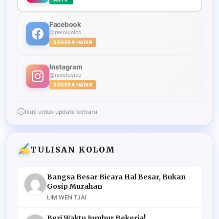
Facebook
@resolusico
SEGERA HADIR
Instagram
@resolusico
SEGERA HADIR
Ikuti untuk update terbaru
TULISAN KOLOM
Bangsa Besar Bicara Hal Besar, Bukan
Gosip Murahan
LIM WEN TJAI
Beri Waktu Jumhur Bekerja!