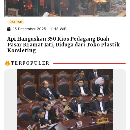
POLICY
WARGA
INFORMASI
KIRIM
IKLAN
TULISAN
DAERAH
15 Desember 2025 - 11:18 WIB
PENGADUAN
TERM
OF
Api Hanguskan 350 Kios Pedagang Buah
SERVICE
Pasar Kramat Jati, Diduga dari Toko Plastik
Korsleting
TERPOPULER
IKUTI
KAMI
©
PT.
RESOLUSI