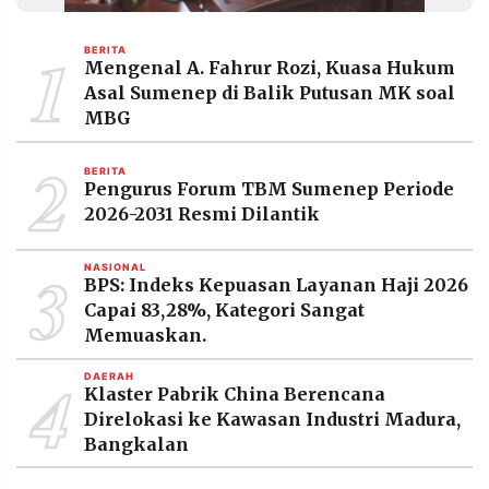
MEDIA
PRAMUDITA
1
BERITA
Mengenal A. Fahrur Rozi, Kuasa Hukum
Asal Sumenep di Balik Putusan MK soal
©
MBG
Resolusi.co
-
2
2026
BERITA
Pengurus Forum TBM Sumenep Periode
PT.
2026-2031 Resmi Dilantik
RESOLUSI
MEDIA
PRAMUDITA
3
NASIONAL
BPS: Indeks Kepuasan Layanan Haji 2026
Capai 83,28%, Kategori Sangat
Memuaskan.
4
DAERAH
Klaster Pabrik China Berencana
Direlokasi ke Kawasan Industri Madura,
Bangkalan