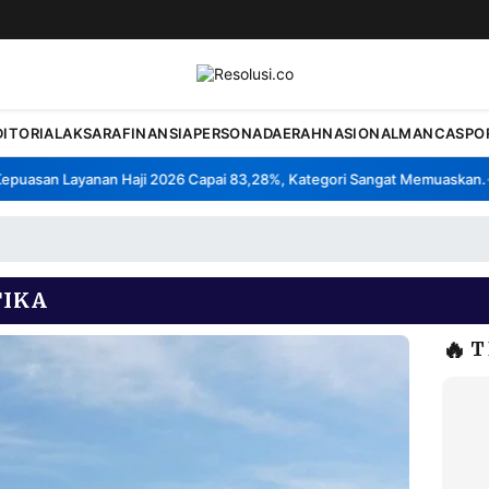
DITORIAL
AKSARA
FINANSIA
PERSONA
DAERAH
NASIONAL
MANCA
SPO
asan Layanan Haji 2026 Capai 83,28%, Kategori Sangat Memuaskan.
Kl
•
IKA
🔥
T