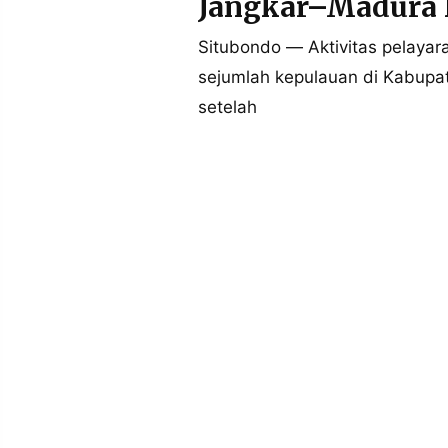
Jangkar–Madura K
MEDIA
PRAMUDITA
Situbondo — Aktivitas pelayar
sejumlah kepulauan di Kabupa
setelah
©
Resolusi.co
-
2026
PT.
RESOLUSI
MEDIA
PRAMUDITA