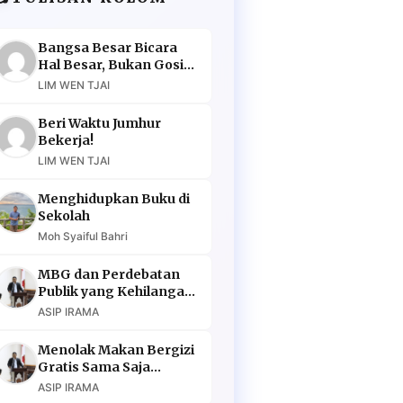
Bangsa Besar Bicara
Hal Besar, Bukan Gosip
Murahan
LIM WEN TJAI
Beri Waktu Jumhur
Bekerja!
LIM WEN TJAI
Menghidupkan Buku di
Sekolah
Moh Syaiful Bahri
MBG dan Perdebatan
Publik yang Kehilangan
Argumen
ASIP IRAMA
Menolak Makan Bergizi
Gratis Sama Saja
Menolak Masa Depan
ASIP IRAMA