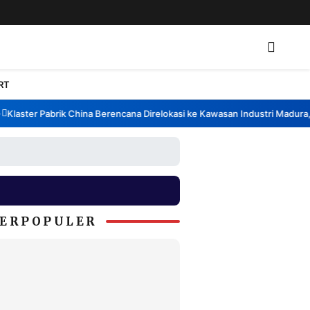
RT
aster Pabrik China Berencana Direlokasi ke Kawasan Industri Madura, Ba
ERPOPULER