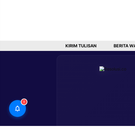
KIRIM TULISAN
BERITA W
!