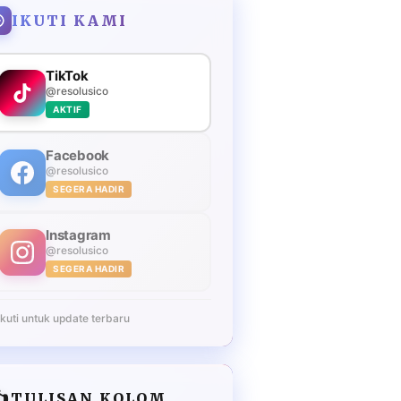
IKUTI KAMI
TikTok
@resolusico
AKTIF
Facebook
@resolusico
SEGERA HADIR
Instagram
@resolusico
SEGERA HADIR
Ikuti untuk update terbaru
️
TULISAN KOLOM