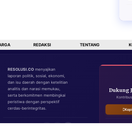
ARGA
REDAKSI
TENTANG
K
RESOLUSI.CO
menyajikan
laporan politik, sosial, ekonomi,
dan isu daerah dengan ketelitian
analitis dan narasi memukau,
Dukung 
serta berkomitmen membingkai
Kontribus
peristiwa dengan perspektif
cerdas-berintegritas.
Kop
IKUTI KAMI