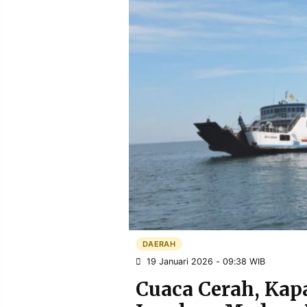
POLICY
WARGA
INFORMASI
KIRIM
IKLAN
TULISAN
PENGADUAN
TERM
OF
SERVICE
IKUTI
KAMI
DAERAH
19 Januari 2026 - 09:38 WIB
Cuaca Cerah, Kap
©
PT.
RESOLUSI