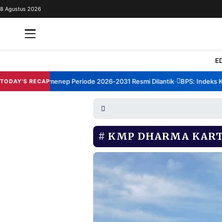
8 Agustus 2026
REDAKSI
TENTANG
RESOLUSI
IKLAN
E
TV
rum TBM Sumenep Periode 2026-2031 Resmi Dilantik
BPS: Indeks Kepu
TODAY'S RECAP
•
RUBRIKASI
EDITORIAL
AKSARA
FINANSIA
PERSONA
KMP DHARMA KART
DAERAH
NASIONAL
MANCA
SPORT
INFORMASI
PRIVACY
BERITA