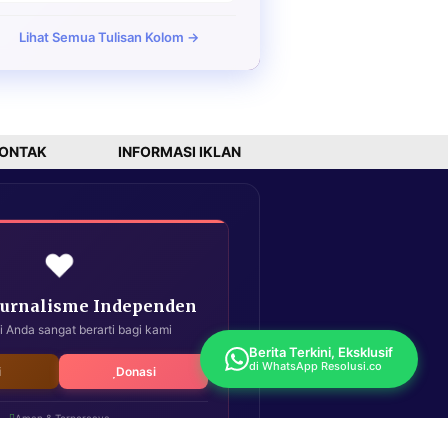
Lihat Semua Tulisan Kolom →
ONTAK
INFORMASI IKLAN
❤️
Jurnalisme Independen
i Anda sangat berarti bagi kami
Berita Terkini, Eksklusif
di WhatsApp Resolusi.co
i
Donasi
Aman & Terpercaya