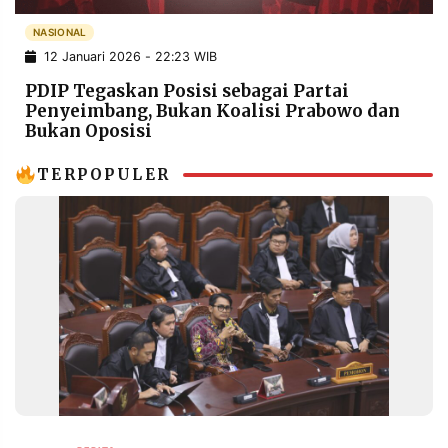
POLICY
WARGA
NASIONAL
INFORMASI
KIRIM
12 Januari 2026 - 22:23 WIB
IKLAN
TULISAN
PDIP Tegaskan Posisi sebagai Partai
PENGADUAN
TERM
Penyeimbang, Bukan Koalisi Prabowo dan
OF
Bukan Oposisi
SERVICE
TERPOPULER
IKUTI
KAMI
©
PT.
RESOLUSI