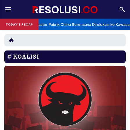
REDAKSI
TENTANG
Klaster Pabrik China Berencana Direlokasi ke Kawasa
TODAY'S RECAP
RESOLUSI
IKLAN
TV
KOALISI
RUBRIKASI
EDITORIAL
AKSARA
FINANSIA
PERSONA
DAERAH
NASIONAL
MANCA
SPORT
INFORMASI
PRIVACY
BERITA