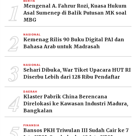
1
BERITA
MEDIA
Mengenal A. Fahrur Rozi, Kuasa Hukum
PRAMUDITA
Asal Sumenep di Balik Putusan MK soal
MBG
2
©
NASIONAL
Resolusi.co
Kemenag Rilis 90 Buku Digital PAI dan
-
2026
Bahasa Arab untuk Madrasah
PT.
3
RESOLUSI
MEDIA
NASIONAL
PRAMUDITA
Sehari Dibuka, War Tiket Upacara HUT RI
Diserbu Lebih dari 128 Ribu Pendaftar
4
DAERAH
Klaster Pabrik China Berencana
Direlokasi ke Kawasan Industri Madura,
Bangkalan
5
FINANSIA
Bansos PKH Triwulan III Sudah Cair ke 7