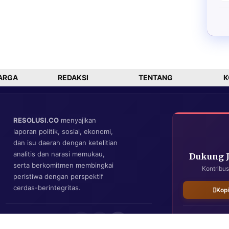
ARGA
REDAKSI
TENTANG
K
RESOLUSI.CO
menyajikan
laporan politik, sosial, ekonomi,
dan isu daerah dengan ketelitian
analitis dan narasi memukau,
Dukung 
serta berkomitmen membingkai
Kontribus
peristiwa dengan perspektif
cerdas-berintegritas.
Kop
IKUTI KAMI