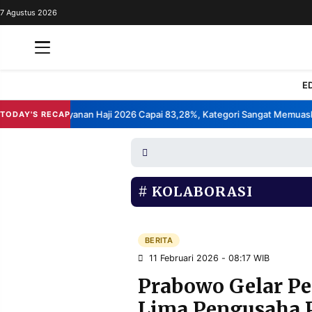
7 Agustus 2026
REDAKSI
TENTANG
RESOLUSI
IKLAN
E
TV
Kepuasan Layanan Haji 2026 Capai 83,28%, Kategori Sangat Memuaskan
TODAY'S RECAP
RUBRIKASI
EDITORIAL
AKSARA
FINANSIA
PERSONA
KOLABORASI
DAERAH
NASIONAL
MANCA
SPORT
BERITA
11 Februari 2026 - 08:17 WIB
Prabowo Gelar Pe
INFORMASI
Lima Pengusaha 
PRIVACY
BERITA