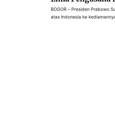
POLICY
WARGA
BOGOR – Presiden Prabowo S
INFORMASI
KIRIM
atas Indonesia ke kediamannya
IKLAN
TULISAN
PENGADUAN
TERM
OF
SERVICE
IKUTI
KAMI
©
PT.
RESOLUSI