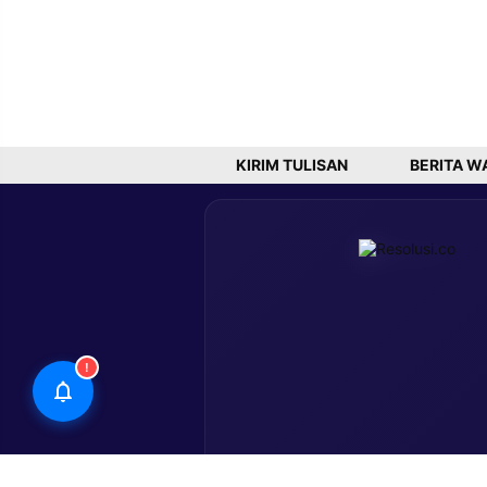
KIRIM TULISAN
BERITA W
!