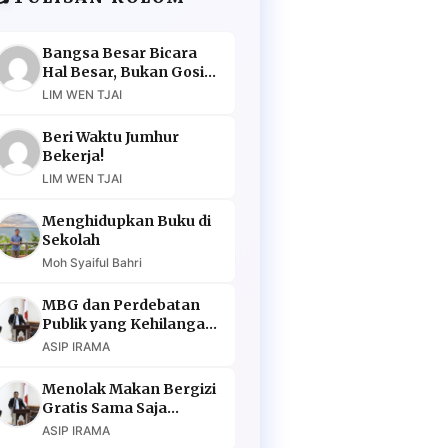
Bangsa Besar Bicara
Hal Besar, Bukan Gosip
Murahan
LIM WEN TJAI
Beri Waktu Jumhur
Bekerja!
LIM WEN TJAI
Menghidupkan Buku di
Sekolah
Moh Syaiful Bahri
MBG dan Perdebatan
Publik yang Kehilangan
Argumen
ASIP IRAMA
Menolak Makan Bergizi
Gratis Sama Saja
Menolak Masa Depan
ASIP IRAMA