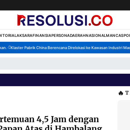
DITORIAL
AKSARA
FINANSIA
PERSONA
DAERAH
NASIONAL
MANCA
SPO
.
Klaster Pabrik China Berencana Direlokasi ke Kawasan Industri Madur
•
🔥
T
rtemuan 4,5 Jam dengan
Papan Atas di Hambalang