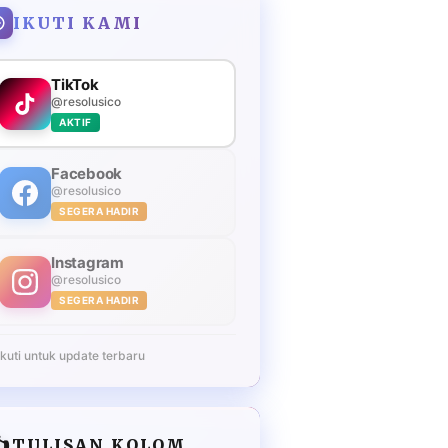
IKUTI KAMI
TikTok
@resolusico
AKTIF
Facebook
@resolusico
SEGERA HADIR
Instagram
@resolusico
SEGERA HADIR
Ikuti untuk update terbaru
️
TULISAN KOLOM