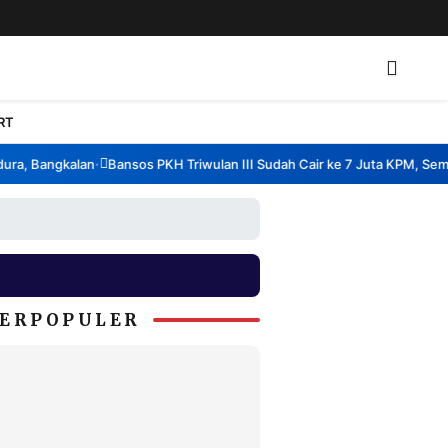
RT
a, Bangkalan
Bansos PKH Triwulan III Sudah Cair ke 7 Juta KPM, Semba
•
ERPOPULER