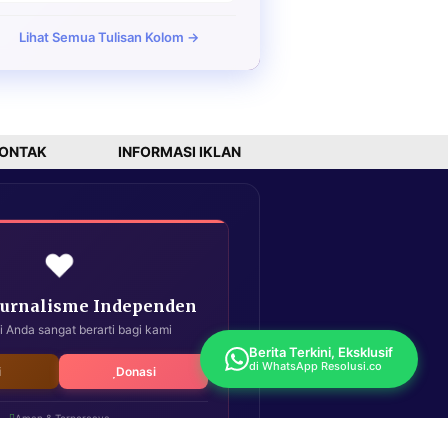
Lihat Semua Tulisan Kolom →
ONTAK
INFORMASI IKLAN
❤️
Jurnalisme Independen
i Anda sangat berarti bagi kami
Berita Terkini, Eksklusif
di WhatsApp Resolusi.co
i
Donasi
Aman & Terpercaya