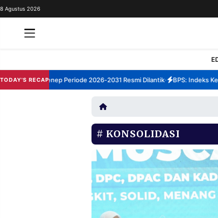
8 Agustus 2026
REDAKSI
TENTANG
RESOLUSI
IKLAN
E
TV
m TBM Sumenep Periode 2026-2031 Resmi Dilantik
BPS: Indeks Kepua
TODAY'S RECAP
•
RUBRIKASI
EDITORIAL
AKSARA
FINANSIA
PERSONA
KONSOLIDASI
DAERAH
NASIONAL
MANCA
SPORT
INFORMASI
PRIVACY
BERITA