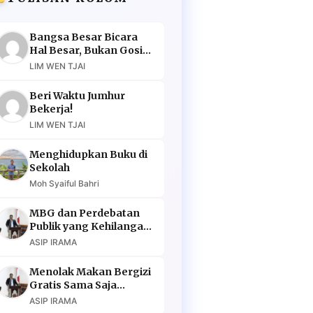
Bangsa Besar Bicara
Hal Besar, Bukan Gosip
Murahan
LIM WEN TJAI
Beri Waktu Jumhur
Bekerja!
LIM WEN TJAI
Menghidupkan Buku di
Sekolah
Moh Syaiful Bahri
MBG dan Perdebatan
Publik yang Kehilangan
Argumen
ASIP IRAMA
Menolak Makan Bergizi
Gratis Sama Saja
Menolak Masa Depan
ASIP IRAMA