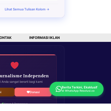
Lihat Semua Tulisan Kolom →
ONTAK
INFORMASI IKLAN
Jurnalisme Independen
i Anda sangat berarti bagi kami
Berita Terkini, Eksklusif
di WhatsApp Resolusi.co
i
Donasi
Aman & Terpercaya