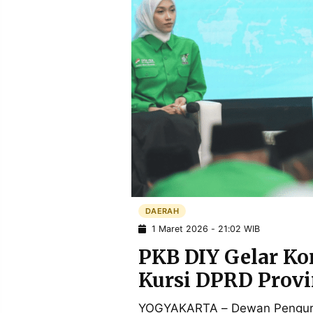
POLICY
WARGA
INFORMASI
KIRIM
IKLAN
TULISAN
PENGADUAN
TERM
OF
SERVICE
IKUTI
KAMI
DAERAH
1 Maret 2026 - 21:02 WIB
PKB DIY Gelar Kon
Kursi DPRD Provi
©
PT.
YOGYAKARTA – Dewan Pengurus
RESOLUSI