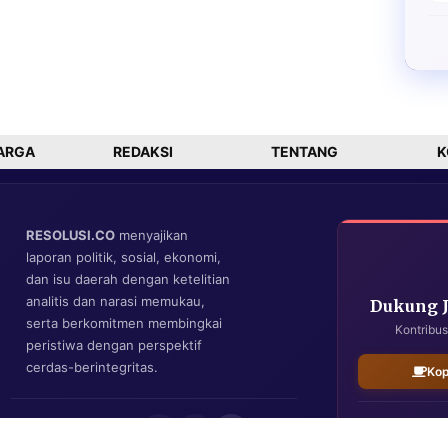
ARGA
REDAKSI
TENTANG
K
RESOLUSI.CO
menyajikan
laporan politik, sosial, ekonomi,
dan isu daerah dengan ketelitian
analitis dan narasi memukau,
Dukung 
serta berkomitmen membingkai
Kontribus
peristiwa dengan perspektif
cerdas-berintegritas.
Kop
IKUTI KAMI