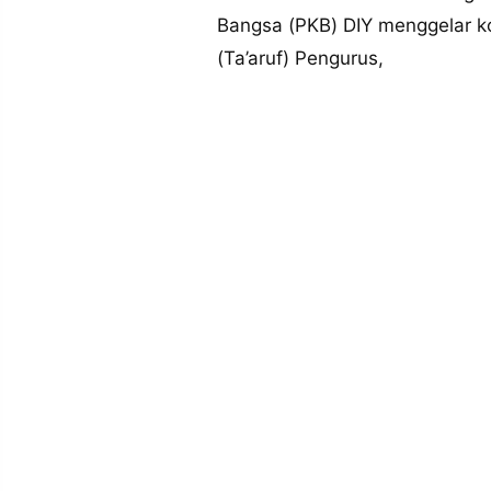
MEDIA
Bangsa (PKB) DIY menggelar ko
PRAMUDITA
(Ta’aruf) Pengurus,
©
Resolusi.co
-
2026
PT.
RESOLUSI
MEDIA
PRAMUDITA