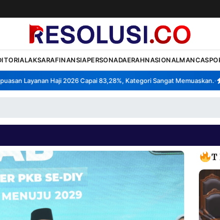
DITORIAL
AKSARA
FINANSIA
PERSONA
DAERAH
NASIONAL
MANCA
SPO
san Layanan Haji 2026 Capai 83,28%, Kategori Sangat Memuaskan.
Kla
•
T