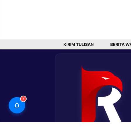
KIRIM TULISAN
BERITA W
!