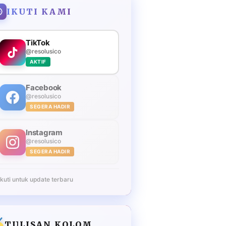
IKUTI KAMI
TikTok
@resolusico
AKTIF
Facebook
@resolusico
SEGERA HADIR
Instagram
@resolusico
SEGERA HADIR
Ikuti untuk update terbaru
TULISAN KOLOM