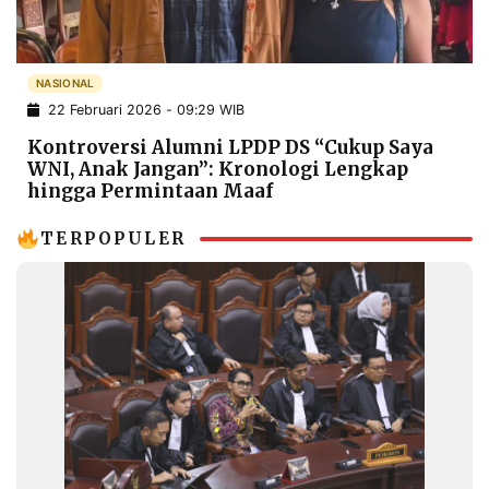
POLICY
WARGA
INFORMASI
KIRIM
IKLAN
TULISAN
NASIONAL
22 Februari 2026 - 09:29 WIB
PENGADUAN
TERM
OF
Kontroversi Alumni LPDP DS “Cukup Saya
SERVICE
WNI, Anak Jangan”: Kronologi Lengkap
hingga Permintaan Maaf
TERPOPULER
IKUTI
KAMI
©
PT.
RESOLUSI