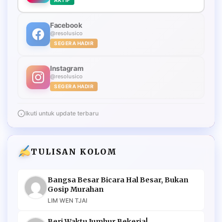
Facebook
@resolusico
SEGERA HADIR
Instagram
@resolusico
SEGERA HADIR
Ikuti untuk update terbaru
TULISAN KOLOM
Bangsa Besar Bicara Hal Besar, Bukan
Gosip Murahan
LIM WEN TJAI
Beri Waktu Jumhur Bekerja!