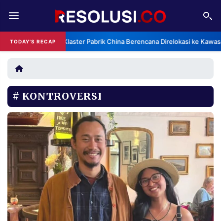
REDAKSI
TENTANG
Klaster Pabrik China Berencana Direlokasi ke Kawas
TODAY'S RECAP
RESOLUSI
IKLAN
TV
KONTROVERSI
RUBRIKASI
EDITORIAL
AKSARA
FINANSIA
PERSONA
DAERAH
NASIONAL
MANCA
SPORT
INFORMASI
PRIVACY
BERITA