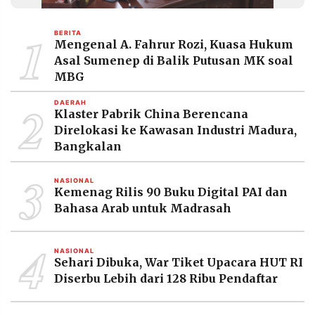
MEDIA
PRAMUDITA
1
BERITA
Mengenal A. Fahrur Rozi, Kuasa Hukum
Asal Sumenep di Balik Putusan MK soal
©
MBG
Resolusi.co
-
2
2026
DAERAH
Klaster Pabrik China Berencana
Direlokasi ke Kawasan Industri Madura,
PT.
RESOLUSI
Bangkalan
MEDIA
PRAMUDITA
3
NASIONAL
Kemenag Rilis 90 Buku Digital PAI dan
Bahasa Arab untuk Madrasah
4
NASIONAL
Sehari Dibuka, War Tiket Upacara HUT RI
Diserbu Lebih dari 128 Ribu Pendaftar