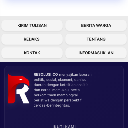
KIRIM TULISAN
BERITA WARGA
REDAKSI
TENTANG
KONTAK
INFORMASI IKLAN
RESOLUSI.CO
menyajikan laporan
politik, sosial, ekonomi, dan isu
daerah dengan ketelitian analitis
dan narasi memukau, serta
berkomitmen membingkai
peristiwa dengan perspektif
cerdas-berintegritas.
IKUTI KAMI