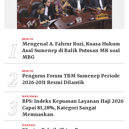
MEDIA
PRAMUDITA
©
Resolusi.co
-
1
BERITA
2026
Mengenal A. Fahrur Rozi, Kuasa Hukum
Asal Sumenep di Balik Putusan MK soal
PT.
MBG
RESOLUSI
MEDIA
PRAMUDITA
2
BERITA
Pengurus Forum TBM Sumenep Periode
2026-2031 Resmi Dilantik
3
NASIONAL
BPS: Indeks Kepuasan Layanan Haji 2026
Capai 83,28%, Kategori Sangat
Memuaskan.
DAERAH