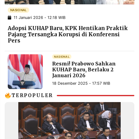
POLICY
WARGA
NASIONAL
INFORMASI
KIRIM
11 Januari 2026 - 12:18 WIB
IKLAN
TULISAN
Adopsi KUHAP Baru, KPK Hentikan Praktik
PENGADUAN
TERM
Pajang Tersangka Korupsi di Konferensi
OF
Pers
SERVICE
NASIONAL
Resmi! Prabowo Sahkan
IKUTI
KUHAP Baru, Berlaku 2
KAMI
Januari 2026
18 Desember 2025 - 17:57 WIB
TERPOPULER
©
PT.
RESOLUSI