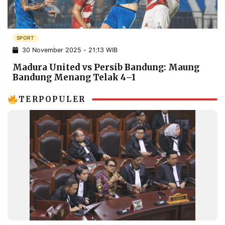
POLICY
WARGA
INFORMASI
KIRIM
IKLAN
TULISAN
SPORT
30 November 2025 - 21:13 WIB
PENGADUAN
TERM
OF
Madura United vs Persib Bandung: Maung
SERVICE
Bandung Menang Telak 4–1
TERPOPULER
IKUTI
KAMI
©
PT.
RESOLUSI