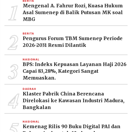
1
BERITA
MEDIA
Mengenal A. Fahrur Rozi, Kuasa Hukum
PRAMUDITA
Asal Sumenep di Balik Putusan MK soal
MBG
2
©
BERITA
Resolusi.co
Pengurus Forum TBM Sumenep Periode
-
2026
2026-2031 Resmi Dilantik
PT.
3
RESOLUSI
NASIONAL
MEDIA
BPS: Indeks Kepuasan Layanan Haji 2026
PRAMUDITA
Capai 83,28%, Kategori Sangat
Memuaskan.
4
DAERAH
Klaster Pabrik China Berencana
Direlokasi ke Kawasan Industri Madura,
Bangkalan
5
NASIONAL
Kemenag Rilis 90 Buku Digital PAI dan