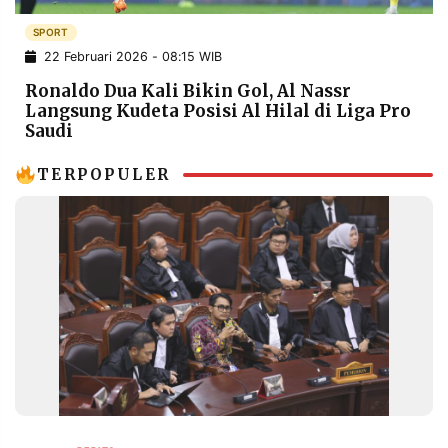
POLICY
WARGA
SPORT
INFORMASI
KIRIM
22 Februari 2026 - 08:15 WIB
IKLAN
TULISAN
Ronaldo Dua Kali Bikin Gol, Al Nassr
PENGADUAN
TERM
Langsung Kudeta Posisi Al Hilal di Liga Pro
OF
Saudi
SERVICE
TERPOPULER
IKUTI
KAMI
©
PT.
RESOLUSI