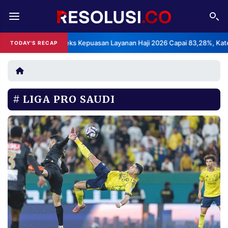
REDAKSI
TENTANG
BPS: Indeks Kepuasan Layanan Haji 2026 Capai 83,28%, Kategori 
TODAY'S RECAP
RESOLUSI
IKLAN
TV
LIGA PRO SAUDI
RUBRIKASI
EDITORIAL
AKSARA
FINANSIA
PERSONA
DAERAH
NASIONAL
MANCA
SPORT
INFORMASI
PRIVACY
BERITA