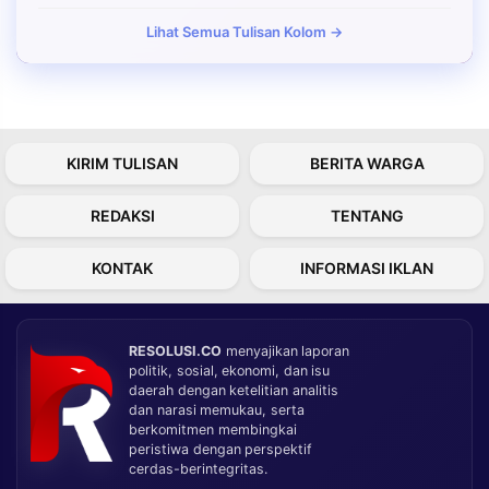
Lihat Semua Tulisan Kolom →
KIRIM TULISAN
BERITA WARGA
REDAKSI
TENTANG
KONTAK
INFORMASI IKLAN
RESOLUSI.CO
menyajikan laporan
politik, sosial, ekonomi, dan isu
daerah dengan ketelitian analitis
dan narasi memukau, serta
berkomitmen membingkai
peristiwa dengan perspektif
cerdas-berintegritas.