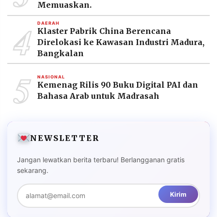
Memuaskan.
MEDIA
PRAMUDITA
4
DAERAH
Klaster Pabrik China Berencana
Direlokasi ke Kawasan Industri Madura,
©
Bangkalan
Resolusi.co
-
2026
5
NASIONAL
Kemenag Rilis 90 Buku Digital PAI dan
PT.
Bahasa Arab untuk Madrasah
RESOLUSI
MEDIA
PRAMUDITA
NEWSLETTER
Jangan lewatkan berita terbaru! Berlangganan gratis
sekarang.
Kirim