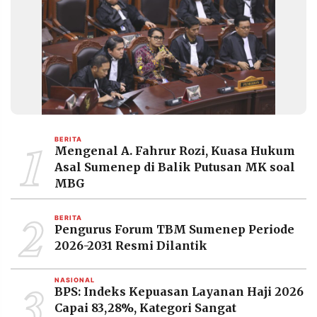
POLICY
WARGA
INFORMASI
KIRIM
IKLAN
TULISAN
PENGADUAN
TERM
OF
SERVICE
1
BERITA
Mengenal A. Fahrur Rozi, Kuasa Hukum
IKUTI
KAMI
Asal Sumenep di Balik Putusan MK soal
MBG
2
BERITA
Pengurus Forum TBM Sumenep Periode
2026-2031 Resmi Dilantik
3
NASIONAL
BPS: Indeks Kepuasan Layanan Haji 2026
©
PT.
Capai 83,28%, Kategori Sangat
RESOLUSI