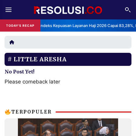
REDAKSI
TENTANG
BPS: Indeks Kepuasan Layanan Haji 2026 Capai 83,28%, Kateg
TODAY'S RECAP
•
RESOLUSI
IKLAN
TV
LITTLE ARESHA
RUBRIKASI
EDITORIAL
AKSARA
No Post Yet!
FINANSIA
PERSONA
Please comeback later
DAERAH
NASIONAL
MANCA
SPORT
TERPOPULER
INFORMASI
PRIVACY
BERITA