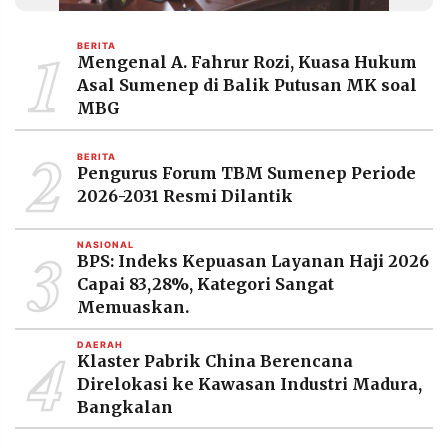
MEDIA
PRAMUDITA
1
BERITA
Mengenal A. Fahrur Rozi, Kuasa Hukum
Asal Sumenep di Balik Putusan MK soal
©
MBG
Resolusi.co
-
2
2026
BERITA
Pengurus Forum TBM Sumenep Periode
PT.
2026-2031 Resmi Dilantik
RESOLUSI
MEDIA
PRAMUDITA
3
NASIONAL
BPS: Indeks Kepuasan Layanan Haji 2026
Capai 83,28%, Kategori Sangat
Memuaskan.
4
DAERAH
Klaster Pabrik China Berencana
Direlokasi ke Kawasan Industri Madura,
Bangkalan