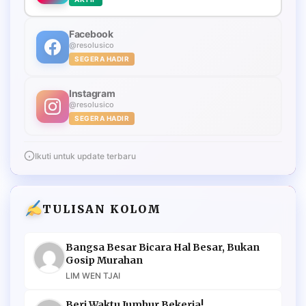
Facebook
@resolusico
SEGERA HADIR
Instagram
@resolusico
SEGERA HADIR
Ikuti untuk update terbaru
TULISAN KOLOM
Bangsa Besar Bicara Hal Besar, Bukan
Gosip Murahan
LIM WEN TJAI
Beri Waktu Jumhur Bekerja!