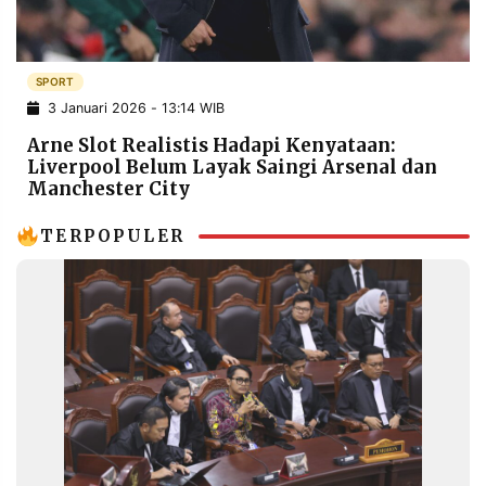
POLICY
WARGA
INFORMASI
KIRIM
IKLAN
TULISAN
SPORT
3 Januari 2026 - 13:14 WIB
PENGADUAN
TERM
OF
Arne Slot Realistis Hadapi Kenyataan:
SERVICE
Liverpool Belum Layak Saingi Arsenal dan
Manchester City
TERPOPULER
IKUTI
KAMI
©
PT.
RESOLUSI