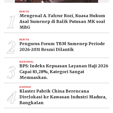
MEDIA
PRAMUDITA
1
BERITA
Mengenal A. Fahrur Rozi, Kuasa Hukum
Asal Sumenep di Balik Putusan MK soal
©
MBG
Resolusi.co
-
2
2026
BERITA
Pengurus Forum TBM Sumenep Periode
PT.
2026-2031 Resmi Dilantik
RESOLUSI
MEDIA
PRAMUDITA
3
NASIONAL
BPS: Indeks Kepuasan Layanan Haji 2026
Capai 83,28%, Kategori Sangat
Memuaskan.
4
DAERAH
Klaster Pabrik China Berencana
Direlokasi ke Kawasan Industri Madura,
Bangkalan