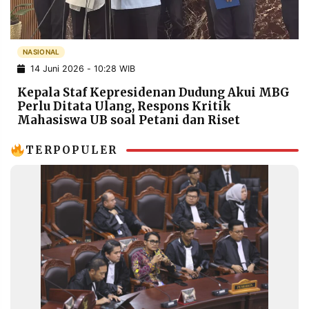
POLICY
WARGA
INFORMASI
KIRIM
IKLAN
TULISAN
NASIONAL
14 Juni 2026 - 10:28 WIB
PENGADUAN
TERM
OF
Kepala Staf Kepresidenan Dudung Akui MBG
SERVICE
Perlu Ditata Ulang, Respons Kritik
Mahasiswa UB soal Petani dan Riset
TERPOPULER
IKUTI
KAMI
©
PT.
RESOLUSI