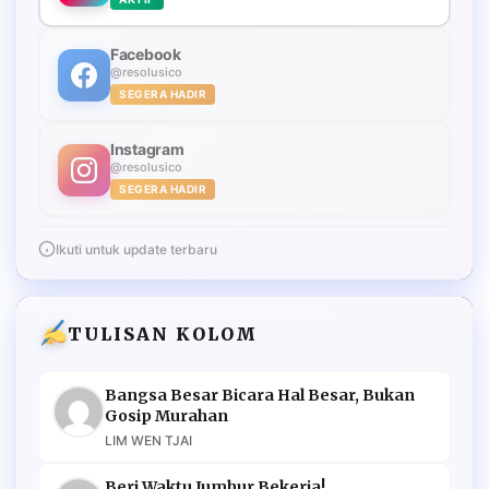
Facebook
@resolusico
SEGERA HADIR
Instagram
@resolusico
SEGERA HADIR
Ikuti untuk update terbaru
TULISAN KOLOM
Bangsa Besar Bicara Hal Besar, Bukan
Gosip Murahan
LIM WEN TJAI
Beri Waktu Jumhur Bekerja!