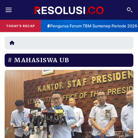
REDAKSI
TENTANG
Pengurus Forum TBM Sumenep Periode 2026-2
TODAY'S RECAP
RESOLUSI
IKLAN
TV
MAHASISWA UB
RUBRIKASI
EDITORIAL
AKSARA
FINANSIA
PERSONA
DAERAH
NASIONAL
MANCA
SPORT
INFORMASI
PRIVACY
BERITA