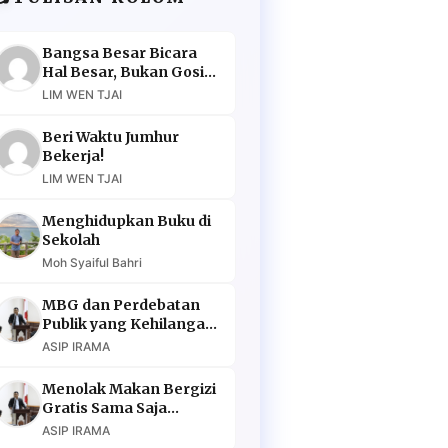
Bangsa Besar Bicara
Hal Besar, Bukan Gosip
Murahan
LIM WEN TJAI
Beri Waktu Jumhur
Bekerja!
LIM WEN TJAI
Menghidupkan Buku di
Sekolah
Moh Syaiful Bahri
MBG dan Perdebatan
Publik yang Kehilangan
Argumen
ASIP IRAMA
Menolak Makan Bergizi
Gratis Sama Saja
Menolak Masa Depan
ASIP IRAMA