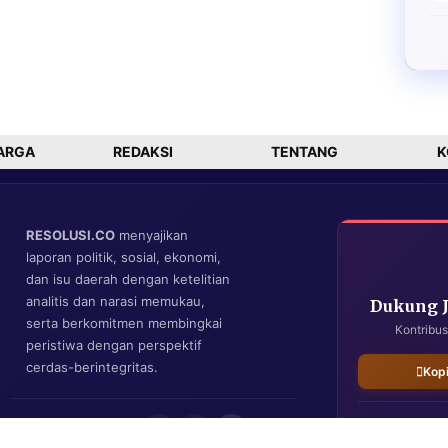
ARGA
REDAKSI
TENTANG
K
RESOLUSI.CO
menyajikan
laporan politik, sosial, ekonomi,
dan isu daerah dengan ketelitian
analitis dan narasi memukau,
Dukung 
serta berkomitmen membingkai
Kontribus
peristiwa dengan perspektif
cerdas-berintegritas.
Kop
IKUTI KAMI