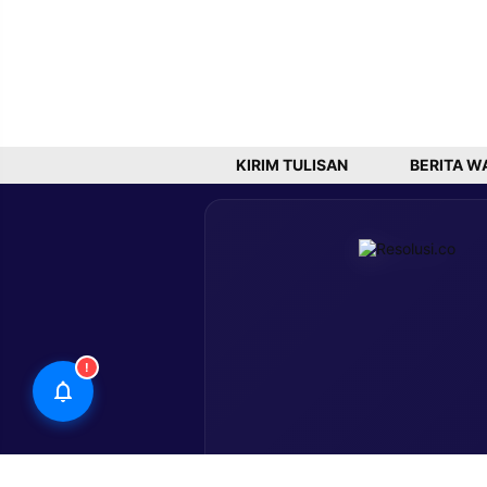
KIRIM TULISAN
BERITA W
!