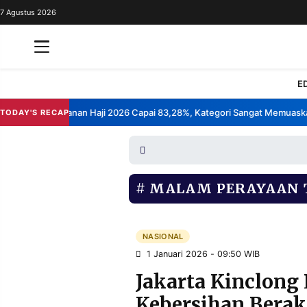
7 Agustus 2026
REDAKSI
TENTANG
RESOLUSI
IKLAN
E
TV
Kepuasan Layanan Haji 2026 Capai 83,28%, Kategori Sangat Memuaskan.
TODAY'S RECAP
RUBRIKASI
EDITORIAL
AKSARA
FINANSIA
PERSONA
MALAM PERAYAAN 
DAERAH
NASIONAL
MANCA
SPORT
NASIONAL
1 Januari 2026 - 09:50 WIB
Jakarta Kinclong 
INFORMASI
Kebersihan Beraks
PRIVACY
BERITA