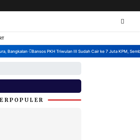
RT
, Bangkalan
Bansos PKH Triwulan III Sudah Cair ke 7 Juta KPM, Sembak
•
ERPOPULER