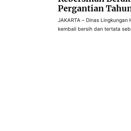
POLICY
WARGA
Pergantian Tahu
INFORMASI
KIRIM
IKLAN
TULISAN
JAKARTA – Dinas Lingkungan H
kembali bersih dan tertata seb
PENGADUAN
TERM
OF
SERVICE
IKUTI
KAMI
©
PT.
RESOLUSI