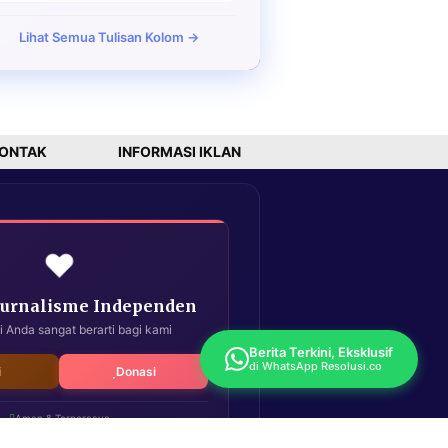
Lihat Semua Tulisan Kolom →
ONTAK
INFORMASI IKLAN
❤️
Jurnalisme Independen
i Anda sangat berarti bagi kami
Berita Terkini, Eksklusif
di WhatsApp Resolusi.co
i
Donasi
Aman & Terpercaya