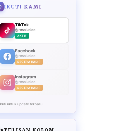
IKUTI KAMI
TikTok
@resolusico
AKTIF
Facebook
@resolusico
SEGERA HADIR
Instagram
@resolusico
SEGERA HADIR
Ikuti untuk update terbaru
️
TULISAN KOLOM