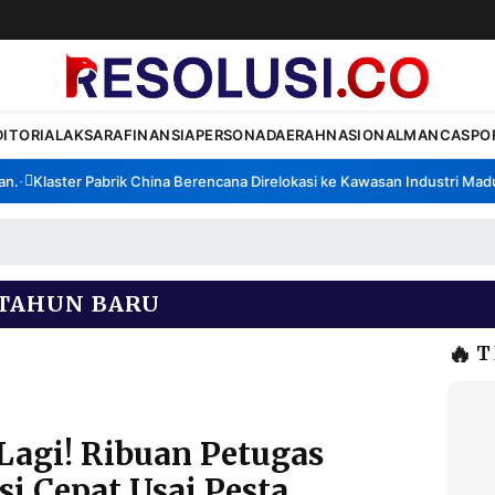
DITORIAL
AKSARA
FINANSIA
PERSONA
DAERAH
NASIONAL
MANCA
SPO
Klaster Pabrik China Berencana Direlokasi ke Kawasan Industri Madura
•
TAHUN BARU
🔥
T
Lagi! Ribuan Petugas
i Cepat Usai Pesta