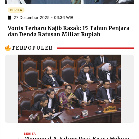
POLICY
WARGA
BERITA
INFORMASI
KIRIM
27 Desember 2025 - 06:36 WIB
IKLAN
TULISAN
Vonis Terbaru Najib Razak: 15 Tahun Penjara
PENGADUAN
TERM
dan Denda Ratusan Miliar Rupiah
OF
SERVICE
TERPOPULER
IKUTI
KAMI
©
PT.
BERITA
Mengenal A. Fahrur Rozi, Kuasa Hukum
RESOLUSI