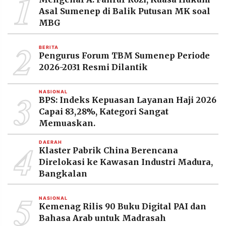
1
MEDIA
Asal Sumenep di Balik Putusan MK soal
PRAMUDITA
MBG
2
BERITA
©
Pengurus Forum TBM Sumenep Periode
Resolusi.co
-
2026-2031 Resmi Dilantik
2026
3
NASIONAL
PT.
BPS: Indeks Kepuasan Layanan Haji 2026
RESOLUSI
MEDIA
Capai 83,28%, Kategori Sangat
PRAMUDITA
Memuaskan.
4
DAERAH
Klaster Pabrik China Berencana
Direlokasi ke Kawasan Industri Madura,
Bangkalan
5
NASIONAL
Kemenag Rilis 90 Buku Digital PAI dan
Bahasa Arab untuk Madrasah