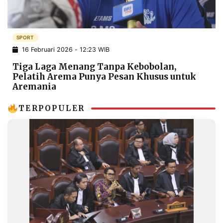
POLICY
WARGA
INFORMASI
KIRIM
IKLAN
TULISAN
SPORT
16 Februari 2026 - 12:23 WIB
PENGADUAN
TERM
OF
Tiga Laga Menang Tanpa Kebobolan,
SERVICE
Pelatih Arema Punya Pesan Khusus untuk
Aremania
TERPOPULER
IKUTI
KAMI
©
PT.
RESOLUSI