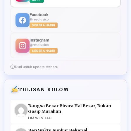
Facebook
@resolusico
SEGERA HADIR
Instagram
@resolusico
SEGERA HADIR
Ikuti untuk update terbaru
TULISAN KOLOM
Bangsa Besar Bicara Hal Besar, Bukan
Gosip Murahan
LIM WEN TJAI
Beri Waktu Jumhur Bekerja!