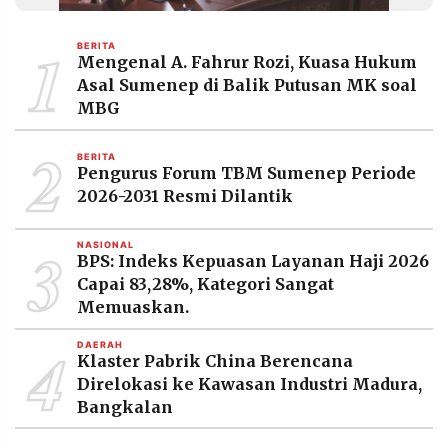
MEDIA
PRAMUDITA
1
BERITA
Mengenal A. Fahrur Rozi, Kuasa Hukum
Asal Sumenep di Balik Putusan MK soal
©
MBG
Resolusi.co
-
2
2026
BERITA
Pengurus Forum TBM Sumenep Periode
PT.
2026-2031 Resmi Dilantik
RESOLUSI
MEDIA
PRAMUDITA
3
NASIONAL
BPS: Indeks Kepuasan Layanan Haji 2026
Capai 83,28%, Kategori Sangat
Memuaskan.
4
DAERAH
Klaster Pabrik China Berencana
Direlokasi ke Kawasan Industri Madura,
Bangkalan