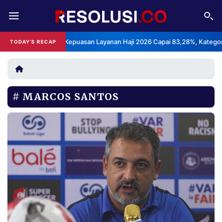
REDAKSI
TENTANG
BPS: Indeks Kepuasan Layanan Haji 2026 Capai 83,28%, Kategori Sang
TODAY'S RECAP
RESOLUSI
IKLAN
TV
MARCOS SANTOS
RUBRIKASI
EDITORIAL
AKSARA
FINANSIA
PERSONA
DAERAH
NASIONAL
MANCA
SPORT
INFORMASI
PRIVACY
BERITA