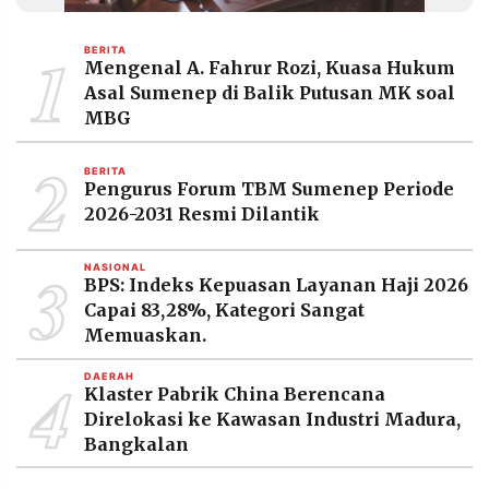
MEDIA
PRAMUDITA
1
BERITA
Mengenal A. Fahrur Rozi, Kuasa Hukum
Asal Sumenep di Balik Putusan MK soal
©
MBG
Resolusi.co
-
2
2026
BERITA
Pengurus Forum TBM Sumenep Periode
PT.
2026-2031 Resmi Dilantik
RESOLUSI
MEDIA
PRAMUDITA
3
NASIONAL
BPS: Indeks Kepuasan Layanan Haji 2026
Capai 83,28%, Kategori Sangat
Memuaskan.
4
DAERAH
Klaster Pabrik China Berencana
Direlokasi ke Kawasan Industri Madura,
Bangkalan