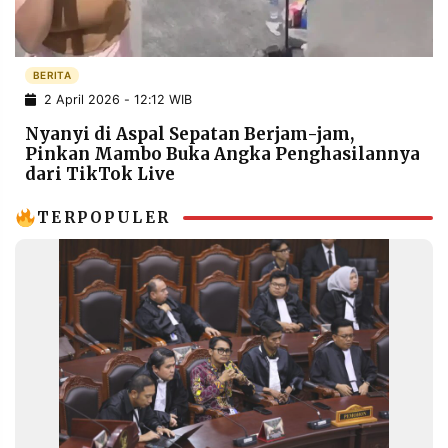
POLICY
WARGA
INFORMASI
KIRIM
IKLAN
TULISAN
BERITA
2 April 2026 - 12:12 WIB
PENGADUAN
TERM
OF
Nyanyi di Aspal Sepatan Berjam-jam,
SERVICE
Pinkan Mambo Buka Angka Penghasilannya
dari TikTok Live
TERPOPULER
IKUTI
KAMI
©
PT.
RESOLUSI