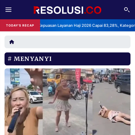
REDAKSI
TENTANG
BPS: Indeks Kepuasan Layanan Haji 2026 Capai 83,28%, Kategori Sang
TODAY'S RECAP
RESOLUSI
IKLAN
TV
MENYANYI
RUBRIKASI
EDITORIAL
AKSARA
FINANSIA
PERSONA
DAERAH
NASIONAL
MANCA
SPORT
INFORMASI
PRIVACY
BERITA