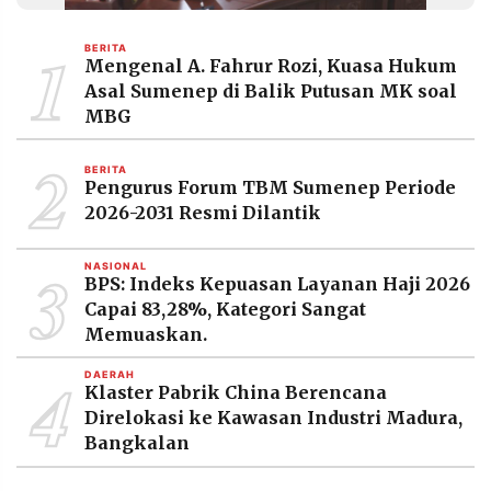
MEDIA
PRAMUDITA
1
BERITA
Mengenal A. Fahrur Rozi, Kuasa Hukum
Asal Sumenep di Balik Putusan MK soal
MBG
©
Resolusi.co
-
2
2026
BERITA
Pengurus Forum TBM Sumenep Periode
PT.
2026-2031 Resmi Dilantik
RESOLUSI
MEDIA
PRAMUDITA
3
NASIONAL
BPS: Indeks Kepuasan Layanan Haji 2026
Capai 83,28%, Kategori Sangat
Memuaskan.
4
DAERAH
Klaster Pabrik China Berencana
Direlokasi ke Kawasan Industri Madura,
Bangkalan