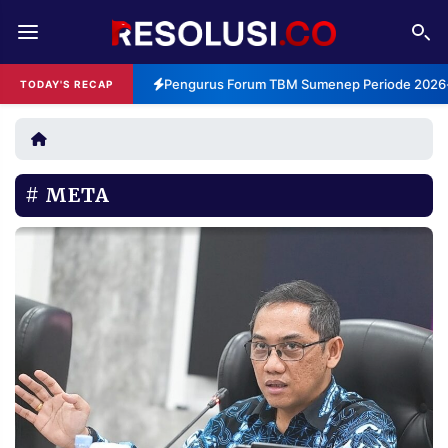
REDAKSI
TENTANG
Pengurus Forum TBM Sumenep Periode 2026-2
TODAY'S RECAP
RESOLUSI
IKLAN
TV
META
RUBRIKASI
EDITORIAL
AKSARA
FINANSIA
PERSONA
DAERAH
NASIONAL
MANCA
SPORT
INFORMASI
PRIVACY
BERITA