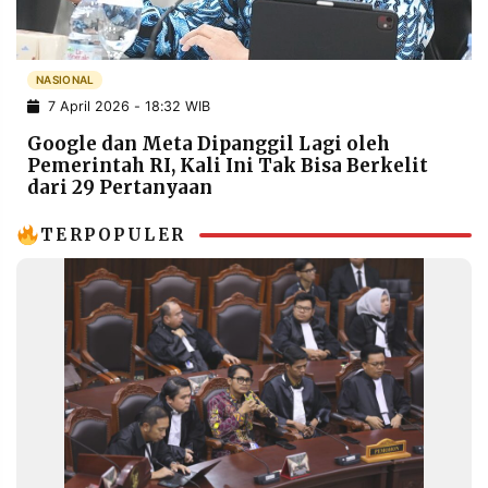
POLICY
WARGA
INFORMASI
KIRIM
IKLAN
TULISAN
NASIONAL
7 April 2026 - 18:32 WIB
PENGADUAN
TERM
OF
Google dan Meta Dipanggil Lagi oleh
SERVICE
Pemerintah RI, Kali Ini Tak Bisa Berkelit
dari 29 Pertanyaan
TERPOPULER
IKUTI
KAMI
©
PT.
RESOLUSI