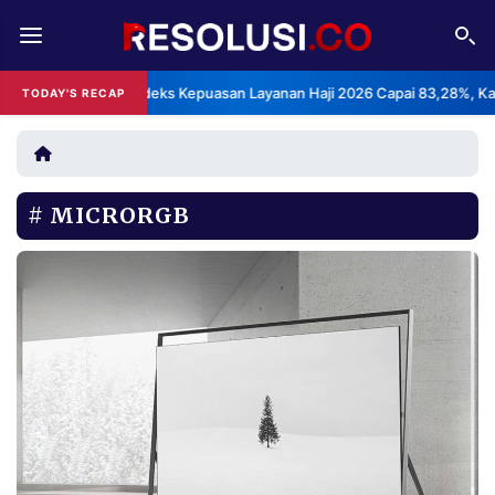
REDAKSI
TENTANG
BPS: Indeks Kepuasan Layanan Haji 2026 Capai 83,28%, Kategori
TODAY'S RECAP
RESOLUSI
IKLAN
TV
MICRORGB
RUBRIKASI
EDITORIAL
AKSARA
FINANSIA
PERSONA
DAERAH
NASIONAL
MANCA
SPORT
INFORMASI
PRIVACY
BERITA