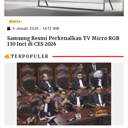
POLICY
WARGA
INFORMASI
KIRIM
IKLAN
TULISAN
BERITA
5 Januari 2026 - 14:12 WIB
PENGADUAN
TERM
OF
Samsung Resmi Perkenalkan TV Micro RGB
SERVICE
130 Inci di CES 2026
TERPOPULER
IKUTI
KAMI
©
PT.
RESOLUSI