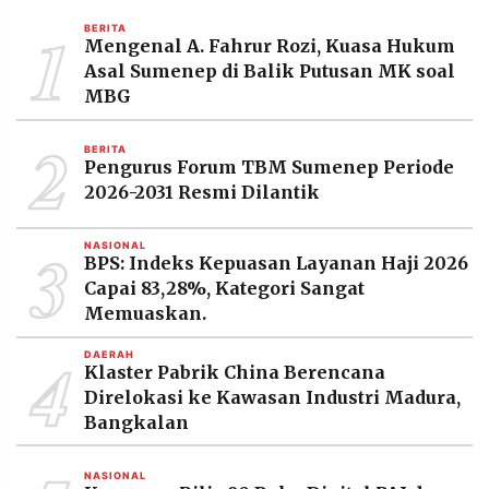
MEDIA
1
PRAMUDITA
BERITA
Mengenal A. Fahrur Rozi, Kuasa Hukum
Asal Sumenep di Balik Putusan MK soal
MBG
©
Resolusi.co
2
-
BERITA
2026
Pengurus Forum TBM Sumenep Periode
2026-2031 Resmi Dilantik
PT.
RESOLUSI
MEDIA
3
PRAMUDITA
NASIONAL
BPS: Indeks Kepuasan Layanan Haji 2026
Capai 83,28%, Kategori Sangat
Memuaskan.
4
DAERAH
Klaster Pabrik China Berencana
Direlokasi ke Kawasan Industri Madura,
Bangkalan
NASIONAL