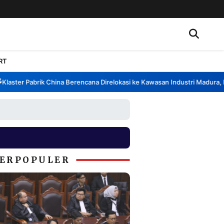
RT
ster Pabrik China Berencana Direlokasi ke Kawasan Industri Madura, Ban
ERPOPULER