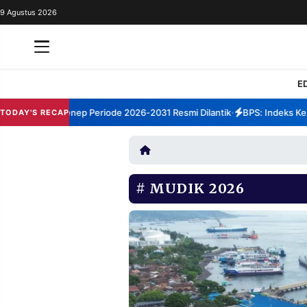
9 Agustus 2026
REDAKSI
TENTANG
RESOLUSI
IKLAN
E
TV
m TBM Sumenep Periode 2026-2031 Resmi Dilantik
BPS: Indeks Kepua
TODAY'S RECAP
•
RUBRIKASI
EDITORIAL
AKSARA
FINANSIA
PERSONA
MUDIK 2026
DAERAH
NASIONAL
MANCA
SPORT
INFORMASI
PRIVACY
BERITA