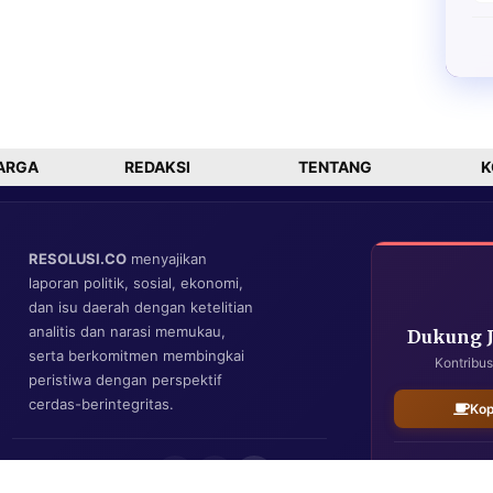
ARGA
REDAKSI
TENTANG
K
RESOLUSI.CO
menyajikan
laporan politik, sosial, ekonomi,
dan isu daerah dengan ketelitian
analitis dan narasi memukau,
Dukung 
serta berkomitmen membingkai
Kontribus
peristiwa dengan perspektif
cerdas-berintegritas.
Kop
IKUTI KAMI