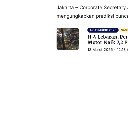
MEDIA
PRAMUDITA
Jakarta – Corporate Secretary
mengungkapkan prediksi puncak
©
ARUS MUDIK 2026
NAS
Resolusi.co
H-4 Lebaran, Pe
-
2026
Motor Naik 7,2 
18 Maret 2026 - 12:18 
PT.
RESOLUSI
MEDIA
PRAMUDITA