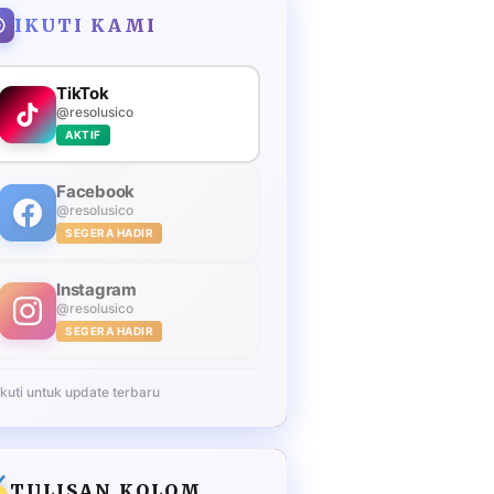
IKUTI KAMI
TikTok
@resolusico
AKTIF
Facebook
@resolusico
SEGERA HADIR
Instagram
@resolusico
SEGERA HADIR
Ikuti untuk update terbaru
TULISAN KOLOM