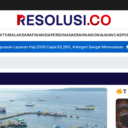
DITORIAL
AKSARA
FINANSIA
PERSONA
DAERAH
NASIONAL
MANCA
SPO
san Layanan Haji 2026 Capai 83,28%, Kategori Sangat Memuaskan.
Kla
•
T