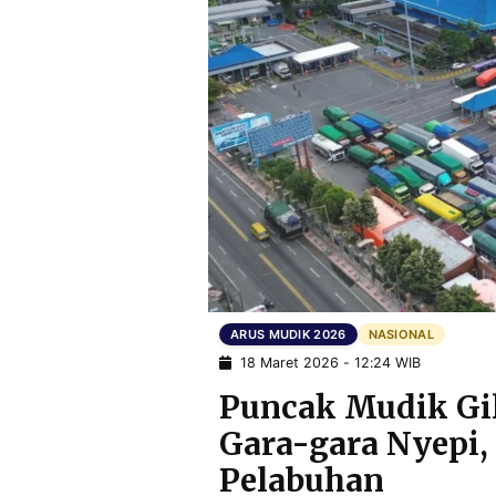
POLICY
WARGA
INFORMASI
KIRIM
IKLAN
TULISAN
PENGADUAN
TERM
OF
SERVICE
IKUTI
KAMI
ARUS MUDIK 2026
NASIONAL
18 Maret 2026 - 12:24 WIB
Puncak Mudik Gi
Gara-gara Nyepi,
©
Pelabuhan
PT.
RESOLUSI