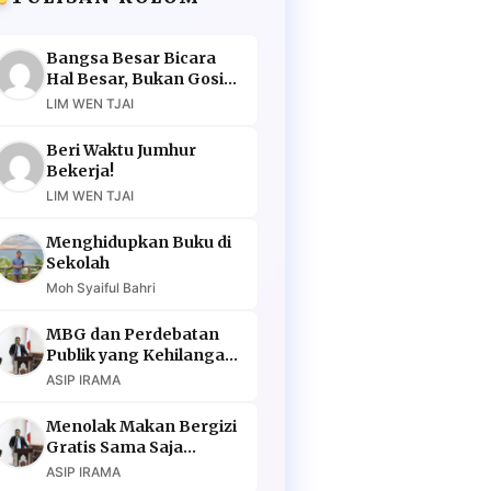
Bangsa Besar Bicara
Hal Besar, Bukan Gosip
Murahan
LIM WEN TJAI
Beri Waktu Jumhur
Bekerja!
LIM WEN TJAI
Menghidupkan Buku di
Sekolah
Moh Syaiful Bahri
MBG dan Perdebatan
Publik yang Kehilangan
Argumen
ASIP IRAMA
Menolak Makan Bergizi
Gratis Sama Saja
Menolak Masa Depan
ASIP IRAMA