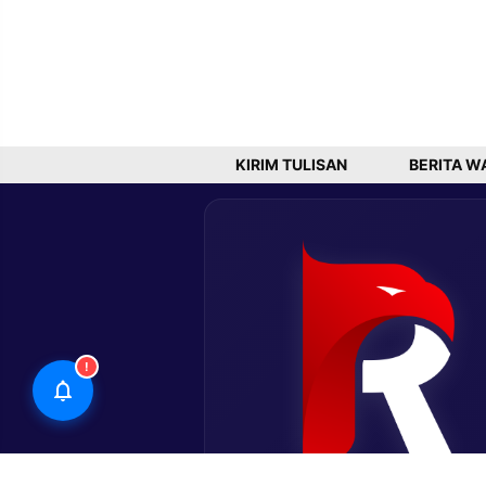
KIRIM TULISAN
BERITA W
!