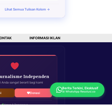
Lihat Semua Tulisan Kolom →
ONTAK
INFORMASI IKLAN
Jurnalisme Independen
i Anda sangat berarti bagi kami
Berita Terkini, Eksklusif
di WhatsApp Resolusi.co
i
Donasi
Aman & Terpercaya