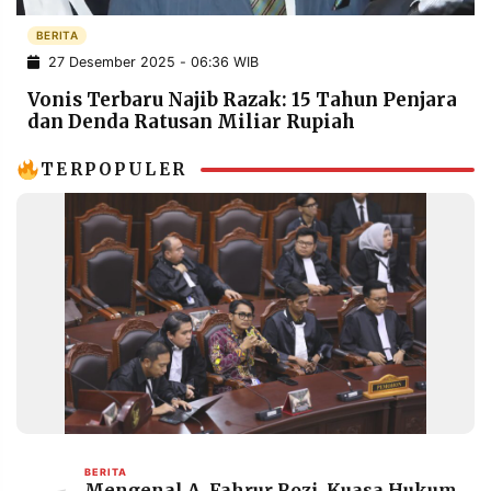
POLICY
WARGA
BERITA
INFORMASI
KIRIM
27 Desember 2025 - 06:36 WIB
IKLAN
TULISAN
Vonis Terbaru Najib Razak: 15 Tahun Penjara
PENGADUAN
TERM
dan Denda Ratusan Miliar Rupiah
OF
SERVICE
TERPOPULER
IKUTI
KAMI
©
PT.
BERITA
Mengenal A. Fahrur Rozi, Kuasa Hukum
RESOLUSI