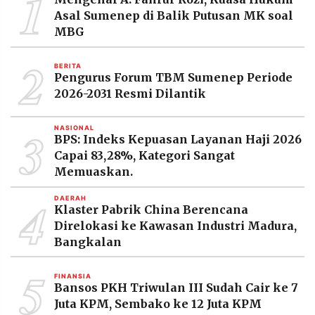
1
MEDIA
Asal Sumenep di Balik Putusan MK soal
PRAMUDITA
MBG
2
BERITA
©
Pengurus Forum TBM Sumenep Periode
Resolusi.co
-
2026-2031 Resmi Dilantik
2026
3
NASIONAL
PT.
BPS: Indeks Kepuasan Layanan Haji 2026
RESOLUSI
MEDIA
Capai 83,28%, Kategori Sangat
PRAMUDITA
Memuaskan.
4
DAERAH
Klaster Pabrik China Berencana
Direlokasi ke Kawasan Industri Madura,
Bangkalan
5
FINANSIA
Bansos PKH Triwulan III Sudah Cair ke 7
Juta KPM, Sembako ke 12 Juta KPM