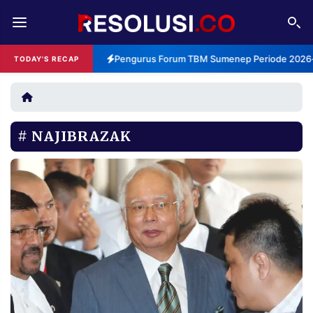
REDAKSI
TENTANG
Pengurus Forum TBM Sumenep Periode 2026-2
TODAY'S RECAP
RESOLUSI
IKLAN
TV
NAJIBRAZAK
RUBRIKASI
EDITORIAL
AKSARA
FINANSIA
PERSONA
DAERAH
NASIONAL
MANCA
SPORT
INFORMASI
PRIVACY
BERITA