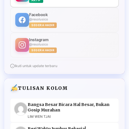
Facebook
@resolusico
SEGERA HADIR
Instagram
@resolusico
SEGERA HADIR
Ikuti untuk update terbaru
TULISAN KOLOM
Bangsa Besar Bicara Hal Besar, Bukan
Gosip Murahan
LIM WEN TJAI
Beri Waktu Jumhur Bekerja!