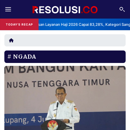
REDAKSI
TENTANG
 Indeks Kepuasan Layanan Haji 2026 Capai 83,28%, Kategori Sangat Me
TODAY'S RECAP
RESOLUSI
IKLAN
TV
NGADA
RUBRIKASI
EDITORIAL
AKSARA
FINANSIA
PERSONA
DAERAH
NASIONAL
MANCA
SPORT
INFORMASI
PRIVACY
BERITA