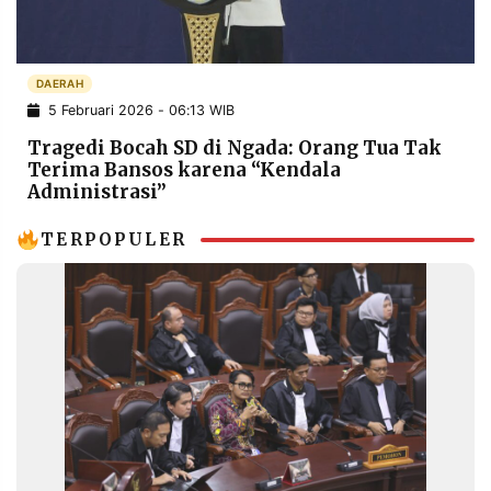
POLICY
WARGA
INFORMASI
KIRIM
IKLAN
TULISAN
DAERAH
5 Februari 2026 - 06:13 WIB
PENGADUAN
TERM
OF
Tragedi Bocah SD di Ngada: Orang Tua Tak
SERVICE
Terima Bansos karena “Kendala
Administrasi”
TERPOPULER
IKUTI
KAMI
©
PT.
RESOLUSI