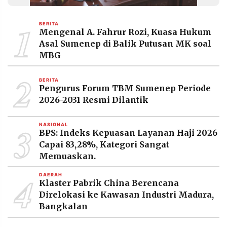
MEDIA
PRAMUDITA
1
BERITA
Mengenal A. Fahrur Rozi, Kuasa Hukum
Asal Sumenep di Balik Putusan MK soal
©
MBG
Resolusi.co
-
2
2026
BERITA
Pengurus Forum TBM Sumenep Periode
PT.
2026-2031 Resmi Dilantik
RESOLUSI
MEDIA
PRAMUDITA
3
NASIONAL
BPS: Indeks Kepuasan Layanan Haji 2026
Capai 83,28%, Kategori Sangat
Memuaskan.
4
DAERAH
Klaster Pabrik China Berencana
Direlokasi ke Kawasan Industri Madura,
Bangkalan