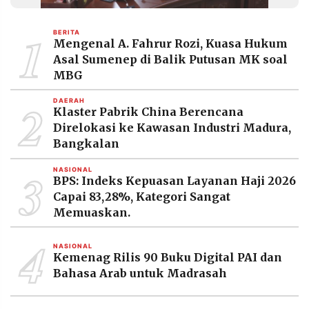
MEDIA
PRAMUDITA
1
BERITA
Mengenal A. Fahrur Rozi, Kuasa Hukum
Asal Sumenep di Balik Putusan MK soal
©
MBG
Resolusi.co
-
2
2026
DAERAH
Klaster Pabrik China Berencana
Direlokasi ke Kawasan Industri Madura,
PT.
RESOLUSI
Bangkalan
MEDIA
PRAMUDITA
3
NASIONAL
BPS: Indeks Kepuasan Layanan Haji 2026
Capai 83,28%, Kategori Sangat
Memuaskan.
4
NASIONAL
Kemenag Rilis 90 Buku Digital PAI dan
Bahasa Arab untuk Madrasah