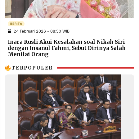
POLICY
WARGA
INFORMASI
KIRIM
IKLAN
TULISAN
BERITA
24 Februari 2026 - 08:50 WIB
PENGADUAN
TERM
OF
Inara Rusli Akui Kesalahan soal Nikah Siri
SERVICE
dengan Insanul Fahmi, Sebut Dirinya Salah
Menilai Orang
TERPOPULER
IKUTI
KAMI
©
PT.
RESOLUSI