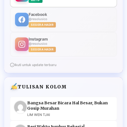
Facebook
@resolusico
SEGERA HADIR
Instagram
@resolusico
SEGERA HADIR
Ikuti untuk update terbaru
TULISAN KOLOM
Bangsa Besar Bicara Hal Besar, Bukan
Gosip Murahan
LIM WEN TJAI
Beri Waktu Jumhur Bekerja!