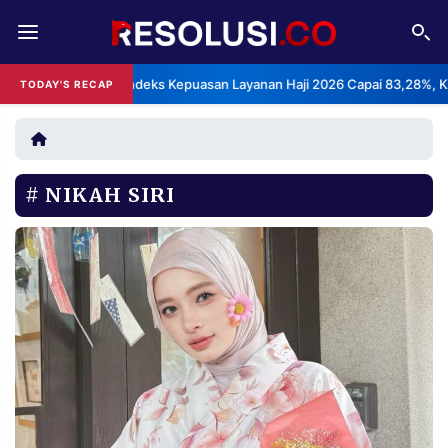
REDAKSI
TENTANG
BPS: Indeks Kepuasan Layanan Haji 2026 Capai 83,28%, K
TODAY'S RECAP
RESOLUSI
IKLAN
TV
NIKAH SIRI
RUBRIKASI
EDITORIAL
AKSARA
FINANSIA
PERSONA
DAERAH
NASIONAL
MANCA
SPORT
INFORMASI
PRIVACY
BERITA