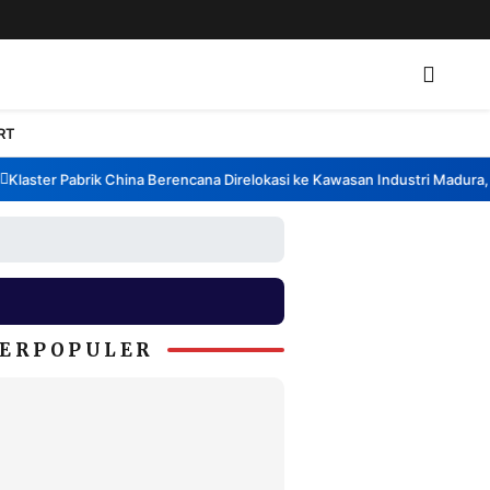
RT
laster Pabrik China Berencana Direlokasi ke Kawasan Industri Madura, B
ERPOPULER