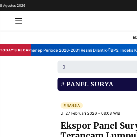
8 Agustus 2026
REDAKSI
TENTANG
RESOLUSI
IKLAN
E
TV
rum TBM Sumenep Periode 2026-2031 Resmi Dilantik
BPS: Indeks Kep
TODAY'S RECAP
•
RUBRIKASI
EDITORIAL
AKSARA
FINANSIA
PERSONA
PANEL SURYA
DAERAH
NASIONAL
MANCA
SPORT
FINANSIA
27 Februari 2026 - 08:08 WIB
Ekspor Panel Sur
INFORMASI
Terancam Lumpuh,
PRIVACY
BERITA