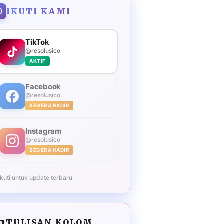
IKUTI KAMI
TikTok
@resolusico
AKTIF
Facebook
@resolusico
SEGERA HADIR
Instagram
@resolusico
SEGERA HADIR
Ikuti untuk update terbaru
️
TULISAN KOLOM