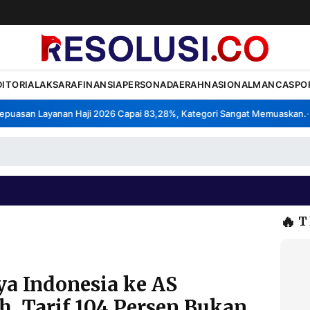
DITORIAL
AKSARA
FINANSIA
PERSONA
DAERAH
NASIONAL
MANCA
SPO
uasan Layanan Haji 2026 Capai 83,28%, Kategori Sangat Memuaskan.
K
•
🔥
T
ya Indonesia ke AS
 Tarif 104 Persen Bukan