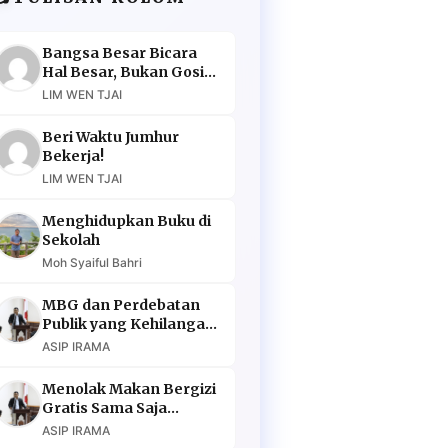
Bangsa Besar Bicara
Hal Besar, Bukan Gosip
Murahan
LIM WEN TJAI
Beri Waktu Jumhur
Bekerja!
LIM WEN TJAI
Menghidupkan Buku di
Sekolah
Moh Syaiful Bahri
MBG dan Perdebatan
Publik yang Kehilangan
Argumen
ASIP IRAMA
Menolak Makan Bergizi
Gratis Sama Saja
Menolak Masa Depan
ASIP IRAMA