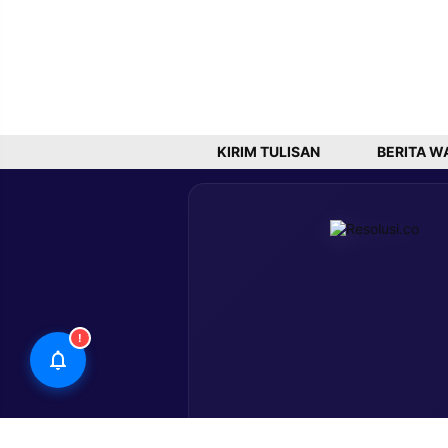
KIRIM TULISAN
BERITA W
!