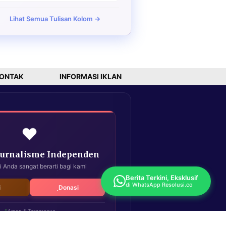
Lihat Semua Tulisan Kolom →
ONTAK
INFORMASI IKLAN
❤️
Jurnalisme Independen
i Anda sangat berarti bagi kami
Berita Terkini, Eksklusif
di WhatsApp Resolusi.co
i
Donasi
Aman & Terpercaya