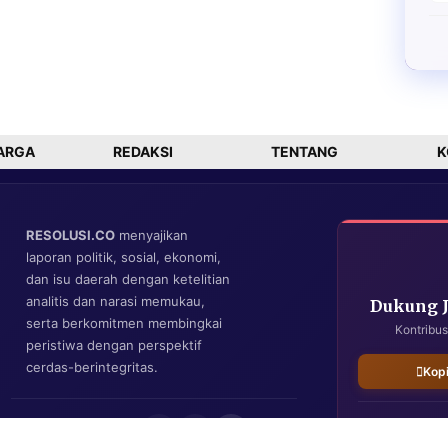
ARGA
REDAKSI
TENTANG
K
RESOLUSI.CO
menyajikan
laporan politik, sosial, ekonomi,
dan isu daerah dengan ketelitian
analitis dan narasi memukau,
Dukung 
serta berkomitmen membingkai
Kontribus
peristiwa dengan perspektif
cerdas-berintegritas.
Kop
IKUTI KAMI