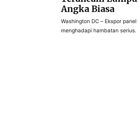
POLICY
WARGA
Angka Biasa
INFORMASI
KIRIM
IKLAN
TULISAN
Washington DC – Ekspor panel s
menghadapi hambatan serius.
PENGADUAN
TERM
OF
SERVICE
IKUTI
KAMI
©
PT.
RESOLUSI