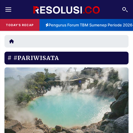
REDAKSI
TENTANG
Pengurus Forum TBM Sumenep Periode 2026-2
TODAY'S RECAP
RESOLUSI
IKLAN
TV
#PARIWISATA
RUBRIKASI
EDITORIAL
AKSARA
FINANSIA
PERSONA
DAERAH
NASIONAL
MANCA
SPORT
INFORMASI
PRIVACY
BERITA