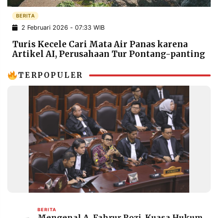
POLICY
WARGA
BERITA
INFORMASI
KIRIM
2 Februari 2026 - 07:33 WIB
IKLAN
TULISAN
Turis Kecele Cari Mata Air Panas karena
PENGADUAN
TERM
Artikel AI, Perusahaan Tur Pontang-panting
OF
SERVICE
TERPOPULER
IKUTI
KAMI
©
BERITA
PT.
Mengenal A. Fahrur Rozi, Kuasa Hukum
RESOLUSI