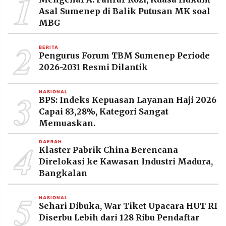
1
MEDIA
Asal Sumenep di Balik Putusan MK soal
PRAMUDITA
MBG
2
BERITA
©
Pengurus Forum TBM Sumenep Periode
Resolusi.co
2026-2031 Resmi Dilantik
-
2026
3
NASIONAL
PT.
BPS: Indeks Kepuasan Layanan Haji 2026
RESOLUSI
MEDIA
Capai 83,28%, Kategori Sangat
PRAMUDITA
Memuaskan.
4
DAERAH
Klaster Pabrik China Berencana
Direlokasi ke Kawasan Industri Madura,
Bangkalan
5
NASIONAL
Sehari Dibuka, War Tiket Upacara HUT RI
Diserbu Lebih dari 128 Ribu Pendaftar