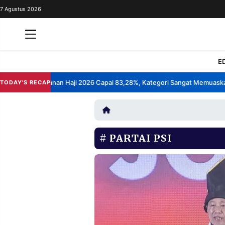
7 Agustus 2026
REDAKSI
TENTANG
RESOLUSI
IKLAN
E
TV
epuasan Layanan Haji 2026 Capai 83,28%, Kategori Sangat Memuaskan.
TODAY'S RECAP
•
RUBRIKASI
EDITORIAL
AKSARA
FINANSIA
PERSONA
PARTAI PSI
DAERAH
NASIONAL
MANCA
SPORT
INFORMASI
PRIVACY
BERITA