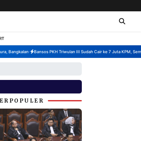
RT
, Bangkalan
Bansos PKH Triwulan III Sudah Cair ke 7 Juta KPM, Sembak
•
ERPOPULER