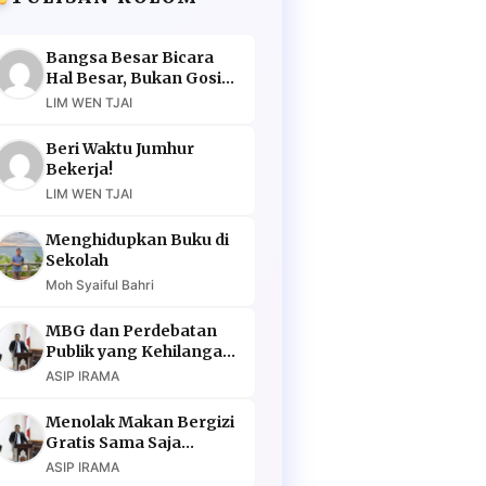
Bangsa Besar Bicara
Hal Besar, Bukan Gosip
Murahan
LIM WEN TJAI
Beri Waktu Jumhur
Bekerja!
LIM WEN TJAI
Menghidupkan Buku di
Sekolah
Moh Syaiful Bahri
MBG dan Perdebatan
Publik yang Kehilangan
Argumen
ASIP IRAMA
Menolak Makan Bergizi
Gratis Sama Saja
Menolak Masa Depan
ASIP IRAMA