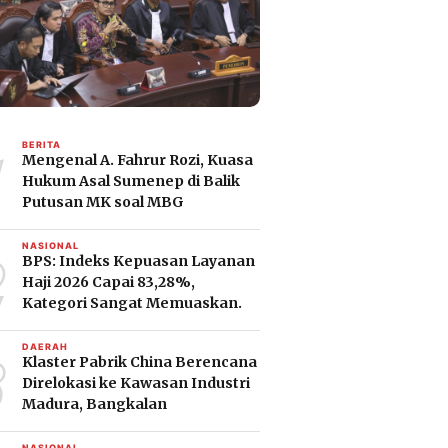
1
BERITA
Mengenal A. Fahrur Rozi, Kuasa
Hukum Asal Sumenep di Balik
Putusan MK soal MBG
2
NASIONAL
BPS: Indeks Kepuasan Layanan
Haji 2026 Capai 83,28%,
Kategori Sangat Memuaskan.
3
DAERAH
Klaster Pabrik China Berencana
Direlokasi ke Kawasan Industri
Madura, Bangkalan
NASIONAL