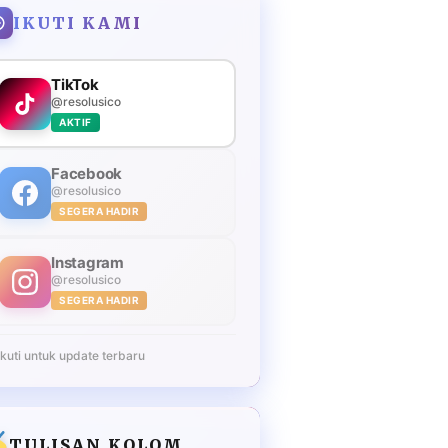
IKUTI KAMI
TikTok
@resolusico
AKTIF
Facebook
@resolusico
SEGERA HADIR
Instagram
@resolusico
SEGERA HADIR
Ikuti untuk update terbaru
TULISAN KOLOM