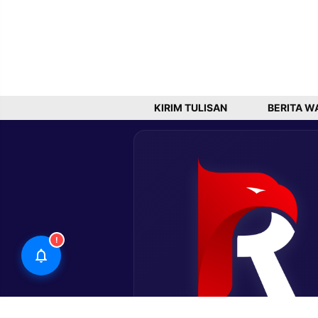
KIRIM TULISAN
BERITA W
!