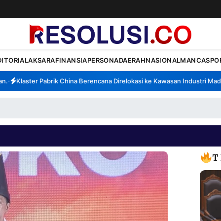
DITORIAL
AKSARA
FINANSIA
PERSONA
DAERAH
NASIONAL
MANCA
SPO
Klaster Pabrik China Berencana Direlokasi ke Kawasan Industri Madura
T