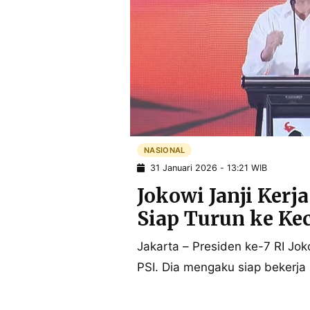
POLICY
WARGA
INFORMASI
KIRIM
IKLAN
TULISAN
PENGADUAN
TERM
OF
SERVICE
NASIONAL
IKUTI
KAMI
31 Januari 2026 - 13:21 WIB
Jokowi Janji Kerj
Siap Turun ke K
Jakarta – Presiden ke-7 RI J
PSI. Dia mengaku siap bekerja
©
PT.
RESOLUSI