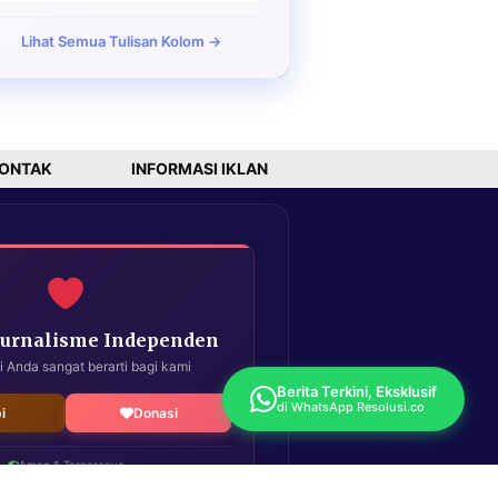
Lihat Semua Tulisan Kolom →
ONTAK
INFORMASI IKLAN
Jurnalisme Independen
i Anda sangat berarti bagi kami
Berita Terkini, Eksklusif
di WhatsApp Resolusi.co
i
Donasi
Aman & Terpercaya