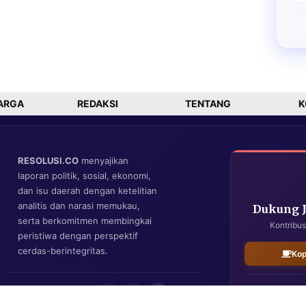
ARGA
REDAKSI
TENTANG
K
RESOLUSI.CO
menyajikan
laporan politik, sosial, ekonomi,
dan isu daerah dengan ketelitian
analitis dan narasi memukau,
Dukung 
serta berkomitmen membingkai
Kontribus
peristiwa dengan perspektif
cerdas-berintegritas.
Kop
IKUTI KAMI