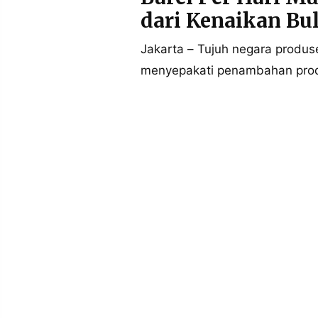
POLICY
WARGA
dari Kenaikan Bul
INFORMASI
KIRIM
IKLAN
TULISAN
Jakarta – Tujuh negara produ
menyepakati penambahan produ
PENGADUAN
TERM
OF
SERVICE
IKUTI
KAMI
©
PT.
RESOLUSI