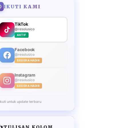
IKUTI KAMI
TikTok
@resolusico
AKTIF
Facebook
@resolusico
SEGERA HADIR
Instagram
@resolusico
SEGERA HADIR
Ikuti untuk update terbaru
️
TULISAN KOLOM