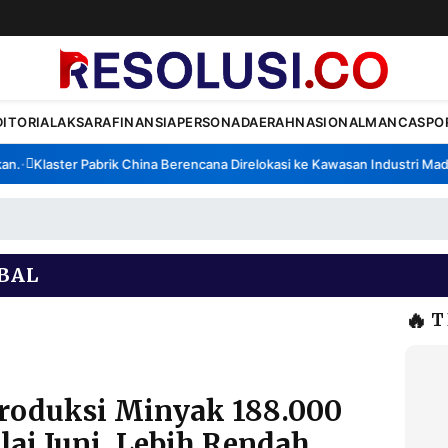
DITORIAL
AKSARA
FINANSIA
PERSONA
DAERAH
NASIONAL
MANCA
SPO
Klaster Pabrik China Berencana Direlokasi ke Kawasan Industri Madura
•
BAL
🔥
T
roduksi Minyak 188.000
lai Juni, Lebih Rendah