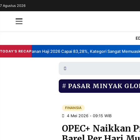
7 Agustus 2026
REDAKSI
TENTANG
RESOLUSI
IKLAN
E
TV
Kepuasan Layanan Haji 2026 Capai 83,28%, Kategori Sangat Memuaskan.
TODAY'S RECAP
RUBRIKASI
EDITORIAL
AKSARA
FINANSIA
PERSONA
PASAR MINYAK GLO
DAERAH
NASIONAL
MANCA
SPORT
FINANSIA
4 Mei 2026 - 09:15 WIB
OPEC+ Naikkan P
INFORMASI
Barel Per Hari Mu
PRIVACY
BERITA