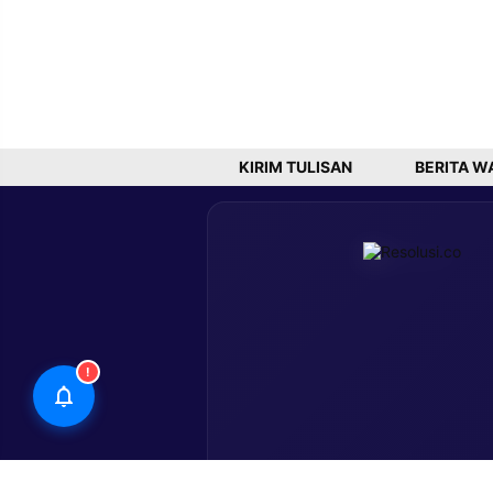
KIRIM TULISAN
BERITA W
!