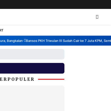
RT
, Bangkalan
Bansos PKH Triwulan III Sudah Cair ke 7 Juta KPM, Sembak
•
ERPOPULER