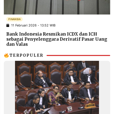
POLICY
WARGA
INFORMASI
KIRIM
IKLAN
TULISAN
FINANSIA
11 Februari 2026 - 13:52 WIB
PENGADUAN
TERM
OF
Bank Indonesia Resmikan ICDX dan ICH
SERVICE
sebagai Penyelenggara Derivatif Pasar Uang
dan Valas
TERPOPULER
IKUTI
KAMI
©
PT.
RESOLUSI