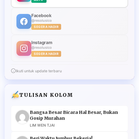
Facebook
@resolusico
SEGERA HADIR
Instagram
@resolusico
SEGERA HADIR
Ikuti untuk update terbaru
TULISAN KOLOM
Bangsa Besar Bicara Hal Besar, Bukan
Gosip Murahan
LIM WEN TJAI
Beri Waktu Jumhur Bekerja!