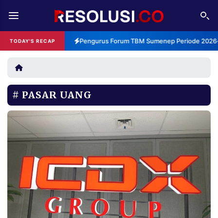
REDAKSI
TENTANG
Pengurus Forum TBM Sumenep Periode 2026-2
TODAY'S RECAP
RESOLUSI
IKLAN
TV
PASAR UANG
RUBRIKASI
EDITORIAL
AKSARA
FINANSIA
PERSONA
DAERAH
NASIONAL
MANCA
SPORT
INFORMASI
PRIVACY
BERITA