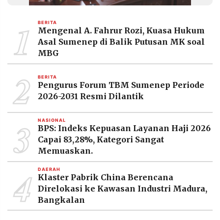
MEDIA
PRAMUDITA
1
BERITA
Mengenal A. Fahrur Rozi, Kuasa Hukum
Asal Sumenep di Balik Putusan MK soal
©
MBG
Resolusi.co
-
2
2026
BERITA
Pengurus Forum TBM Sumenep Periode
PT.
2026-2031 Resmi Dilantik
RESOLUSI
MEDIA
PRAMUDITA
3
NASIONAL
BPS: Indeks Kepuasan Layanan Haji 2026
Capai 83,28%, Kategori Sangat
Memuaskan.
4
DAERAH
Klaster Pabrik China Berencana
Direlokasi ke Kawasan Industri Madura,
Bangkalan