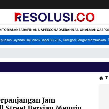
DITORIAL
AKSARA
FINANSIA
PERSONA
DAERAH
NASIONAL
MANCA
SPO
asan Layanan Haji 2026 Capai 83,28%, Kategori Sangat Memuaskan.
Kl
•
🔥
T
erpanjangan Jam
l Street Bersiap Menuju