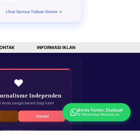
Lihat Semua Tulisan Kolom →
ONTAK
INFORMASI IKLAN
❤️
Jurnalisme Independen
i Anda sangat berarti bagi kami
Berita Terkini, Eksklusif
di WhatsApp Resolusi.co
i
Donasi
Aman & Terpercaya