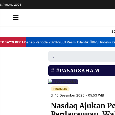
8 Agustus 2026
REDAKSI
TENTANG
RESOLUSI
IKLAN
E
TV
rum TBM Sumenep Periode 2026-2031 Resmi Dilantik
BPS: Indeks Kepu
TODAY'S RECAP
•
RUBRIKASI
EDITORIAL
AKSARA
FINANSIA
PERSONA
#PASARSAHAM
DAERAH
NASIONAL
MANCA
SPORT
FINANSIA
16 Desember 2025 - 05:53 WIB
Nasdaq Ajukan P
INFORMASI
Perdagangan, Wal
PRIVACY
BERITA