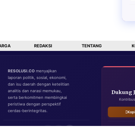
ARGA
REDAKSI
TENTANG
K
RESOLUSI.CO
menyajikan
laporan politik, sosial, ekonomi,
dan isu daerah dengan ketelitian
analitis dan narasi memukau,
Dukung 
serta berkomitmen membingkai
Kontribus
peristiwa dengan perspektif
cerdas-berintegritas.
Kop
IKUTI KAMI