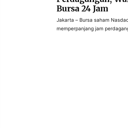
POLICY
WARGA
Bursa 24 Jam
INFORMASI
KIRIM
IKLAN
TULISAN
Jakarta – Bursa saham Nasdaq
memperpanjang jam perdaganga
PENGADUAN
TERM
OF
SERVICE
IKUTI
KAMI
©
PT.
RESOLUSI