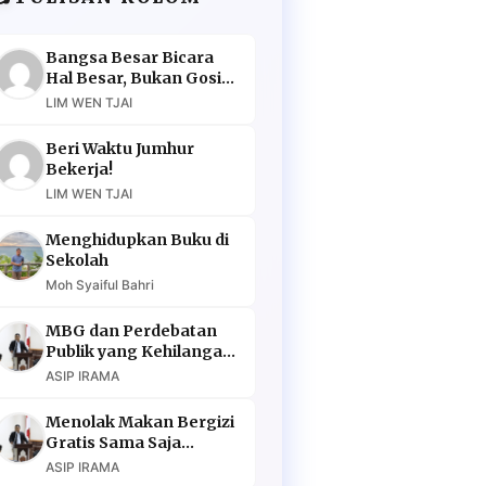
Bangsa Besar Bicara
Hal Besar, Bukan Gosip
Murahan
LIM WEN TJAI
Beri Waktu Jumhur
Bekerja!
LIM WEN TJAI
Menghidupkan Buku di
Sekolah
Moh Syaiful Bahri
MBG dan Perdebatan
Publik yang Kehilangan
Argumen
ASIP IRAMA
Menolak Makan Bergizi
Gratis Sama Saja
Menolak Masa Depan
ASIP IRAMA