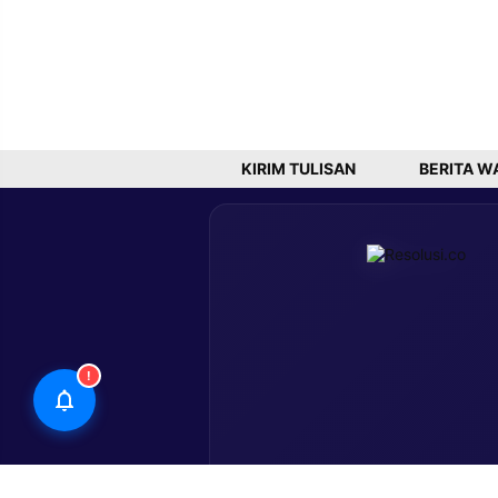
KIRIM TULISAN
BERITA W
!