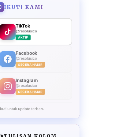
IKUTI KAMI
TikTok
@resolusico
AKTIF
Facebook
@resolusico
SEGERA HADIR
Instagram
@resolusico
SEGERA HADIR
Ikuti untuk update terbaru
️
TULISAN KOLOM