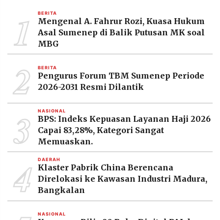
MEDIA
1
PRAMUDITA
BERITA
Mengenal A. Fahrur Rozi, Kuasa Hukum
Asal Sumenep di Balik Putusan MK soal
MBG
©
Resolusi.co
2
-
BERITA
2026
Pengurus Forum TBM Sumenep Periode
2026-2031 Resmi Dilantik
PT.
RESOLUSI
MEDIA
3
PRAMUDITA
NASIONAL
BPS: Indeks Kepuasan Layanan Haji 2026
Capai 83,28%, Kategori Sangat
Memuaskan.
4
DAERAH
Klaster Pabrik China Berencana
Direlokasi ke Kawasan Industri Madura,
Bangkalan
NASIONAL