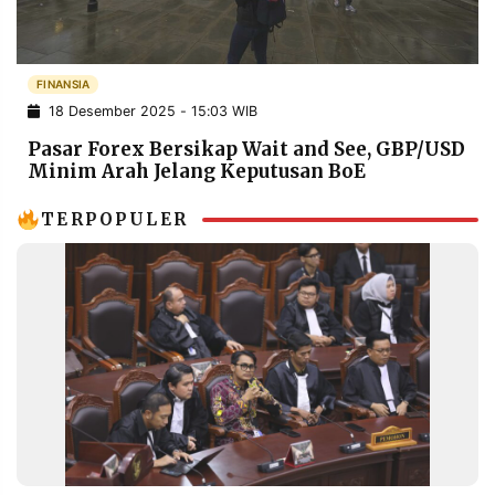
POLICY
WARGA
INFORMASI
KIRIM
IKLAN
TULISAN
FINANSIA
18 Desember 2025 - 15:03 WIB
PENGADUAN
TERM
OF
Pasar Forex Bersikap Wait and See, GBP/USD
SERVICE
Minim Arah Jelang Keputusan BoE
TERPOPULER
IKUTI
KAMI
©
PT.
RESOLUSI