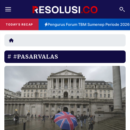
REDAKSI
TENTANG
Pengurus Forum TBM Sumenep Periode 2026-2
TODAY'S RECAP
RESOLUSI
IKLAN
TV
#PASARVALAS
RUBRIKASI
EDITORIAL
AKSARA
FINANSIA
PERSONA
DAERAH
NASIONAL
MANCA
SPORT
INFORMASI
PRIVACY
BERITA