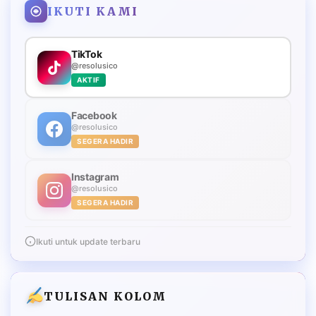
IKUTI KAMI
TikTok
@resolusico
AKTIF
Facebook
@resolusico
SEGERA HADIR
Instagram
@resolusico
SEGERA HADIR
Ikuti untuk update terbaru
TULISAN KOLOM