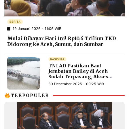
POLICY
WARGA
INFORMASI
KIRIM
IKLAN
TULISAN
BERITA
19 Januari 2026 - 11:06 WIB
PENGADUAN
TERM
OF
Mulai Dibayar Hari Ini! Rp10,6 Triliun TKD
SERVICE
Didorong ke Aceh, Sumut, dan Sumbar
NASIONAL
IKUTI
TNI AD Pastikan Baut
KAMI
Jembatan Bailey di Aceh
Sudah Terpasang, Akses
Warga Kembali Aman
30 Desember 2025 - 09:25 WIB
TERPOPULER
©
PT.
RESOLUSI