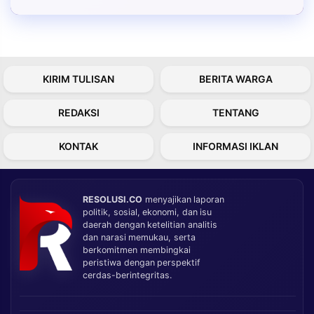
KIRIM TULISAN
BERITA WARGA
REDAKSI
TENTANG
KONTAK
INFORMASI IKLAN
RESOLUSI.CO
menyajikan laporan
politik, sosial, ekonomi, dan isu
daerah dengan ketelitian analitis
dan narasi memukau, serta
berkomitmen membingkai
peristiwa dengan perspektif
cerdas-berintegritas.