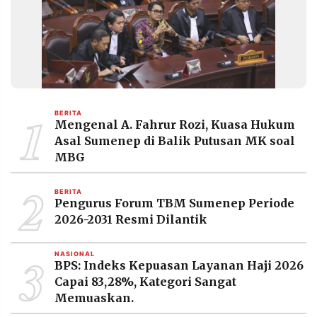
MEDIA
PRAMUDITA
©
Resolusi.co
-
2026
1
BERITA
Mengenal A. Fahrur Rozi, Kuasa Hukum
PT.
Asal Sumenep di Balik Putusan MK soal
RESOLUSI
MEDIA
MBG
PRAMUDITA
2
BERITA
Pengurus Forum TBM Sumenep Periode
2026-2031 Resmi Dilantik
3
NASIONAL
BPS: Indeks Kepuasan Layanan Haji 2026
Capai 83,28%, Kategori Sangat
Memuaskan.