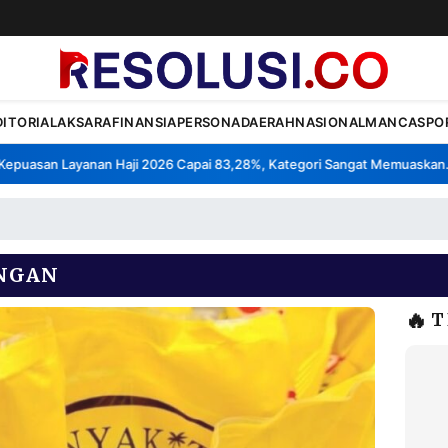
DITORIAL
AKSARA
FINANSIA
PERSONA
DAERAH
NASIONAL
MANCA
SPO
uasan Layanan Haji 2026 Capai 83,28%, Kategori Sangat Memuaskan.
K
•
NGAN
🔥
T