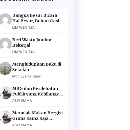
Bangsa Besar Bicara
Hal Besar, Bukan Gosip
Murahan
LIM WEN TJAI
Beri Waktu Jumhur
Bekerja!
LIM WEN TJAI
Menghidupkan Buku di
Sekolah
Moh Syaiful Bahri
MBG dan Perdebatan
Publik yang Kehilangan
Argumen
ASIP IRAMA
Menolak Makan Bergizi
Gratis Sama Saja
Menolak Masa Depan
ASIP IRAMA