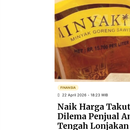
POLICY
WARGA
INFORMASI
KIRIM
IKLAN
TULISAN
PENGADUAN
TERM
OF
SERVICE
IKUTI
KAMI
FINANSIA
22 April 2026 - 18:23 WIB
Naik Harga Takut
Dilema Penjual A
©
Tengah Lonjakan
PT.
RESOLUSI