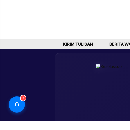
KIRIM TULISAN
BERITA W
!