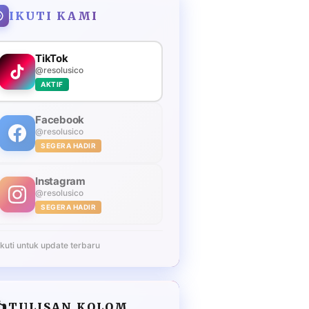
IKUTI KAMI
TikTok
@resolusico
AKTIF
Facebook
@resolusico
SEGERA HADIR
Instagram
@resolusico
SEGERA HADIR
Ikuti untuk update terbaru
️
TULISAN KOLOM