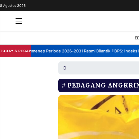
8 Agustus 2026
REDAKSI
TENTANG
RESOLUSI
IKLAN
E
TV
rum TBM Sumenep Periode 2026-2031 Resmi Dilantik
BPS: Indeks Kep
TODAY'S RECAP
•
RUBRIKASI
EDITORIAL
AKSARA
FINANSIA
PERSONA
PEDAGANG ANGKRI
DAERAH
NASIONAL
MANCA
SPORT
INFORMASI
PRIVACY
BERITA