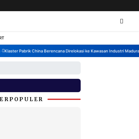
RT
laster Pabrik China Berencana Direlokasi ke Kawasan Industri Madura, B
ERPOPULER