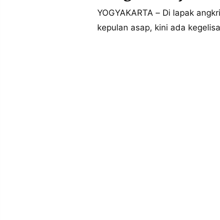
MEDIA
PRAMUDITA
YOGYAKARTA – Di lapak angkr
kepulan asap, kini ada kegeli
©
Resolusi.co
-
2026
PT.
RESOLUSI
MEDIA
PRAMUDITA