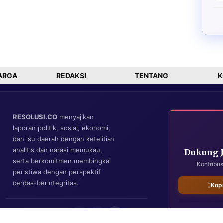
ARGA
REDAKSI
TENTANG
K
RESOLUSI.CO
menyajikan
laporan politik, sosial, ekonomi,
dan isu daerah dengan ketelitian
analitis dan narasi memukau,
Dukung 
serta berkomitmen membingkai
Kontribus
peristiwa dengan perspektif
cerdas-berintegritas.
Kop
IKUTI KAMI