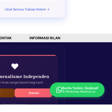
Lihat Semua Tulisan Kolom →
ONTAK
INFORMASI IKLAN
❤️
Jurnalisme Independen
i Anda sangat berarti bagi kami
Berita Terkini, Eksklusif
di WhatsApp Resolusi.co
i
Donasi
Aman & Terpercaya