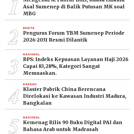
1
MEDIA
Asal Sumenep di Balik Putusan MK soal
PRAMUDITA
MBG
2
BERITA
©
Pengurus Forum TBM Sumenep Periode
Resolusi.co
-
2026-2031 Resmi Dilantik
2026
3
NASIONAL
PT.
BPS: Indeks Kepuasan Layanan Haji 2026
RESOLUSI
MEDIA
Capai 83,28%, Kategori Sangat
PRAMUDITA
Memuaskan.
4
DAERAH
Klaster Pabrik China Berencana
Direlokasi ke Kawasan Industri Madura,
Bangkalan
5
NASIONAL
Kemenag Rilis 90 Buku Digital PAI dan
Bahasa Arab untuk Madrasah