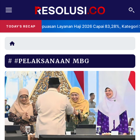
REDAKSI
TENTANG
BPS: Indeks Kepuasan Layanan Haji 2026 Capai 83,28%, Kategori Sanga
TODAY'S RECAP
RESOLUSI
IKLAN
TV
#PELAKSANAAN MBG
RUBRIKASI
EDITORIAL
AKSARA
FINANSIA
PERSONA
DAERAH
NASIONAL
MANCA
SPORT
INFORMASI
PRIVACY
BERITA