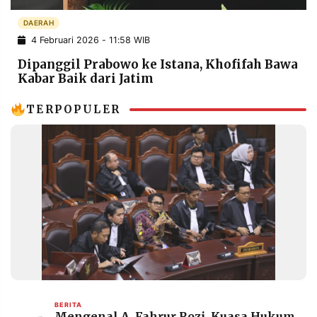
POLICY
WARGA
DAERAH
INFORMASI
KIRIM
4 Februari 2026 - 11:58 WIB
IKLAN
TULISAN
Dipanggil Prabowo ke Istana, Khofifah Bawa
PENGADUAN
TERM
Kabar Baik dari Jatim
OF
SERVICE
TERPOPULER
IKUTI
KAMI
©
PT.
BERITA
Mengenal A. Fahrur Rozi, Kuasa Hukum
RESOLUSI