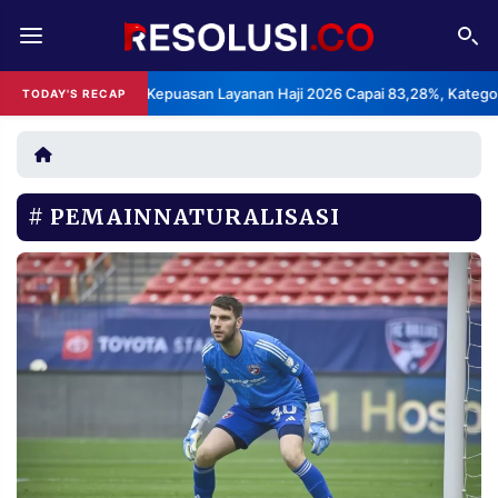
REDAKSI
TENTANG
BPS: Indeks Kepuasan Layanan Haji 2026 Capai 83,28%, Kategori San
TODAY'S RECAP
RESOLUSI
IKLAN
TV
PEMAINNATURALISASI
RUBRIKASI
EDITORIAL
AKSARA
FINANSIA
PERSONA
DAERAH
NASIONAL
MANCA
SPORT
INFORMASI
PRIVACY
BERITA