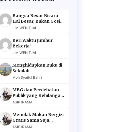
Bangsa Besar Bicara
Hal Besar, Bukan Gosip
Murahan
LIM WEN TJAI
Beri Waktu Jumhur
Bekerja!
LIM WEN TJAI
Menghidupkan Buku di
Sekolah
Moh Syaiful Bahri
MBG dan Perdebatan
Publik yang Kehilangan
Argumen
ASIP IRAMA
Menolak Makan Bergizi
Gratis Sama Saja
Menolak Masa Depan
ASIP IRAMA