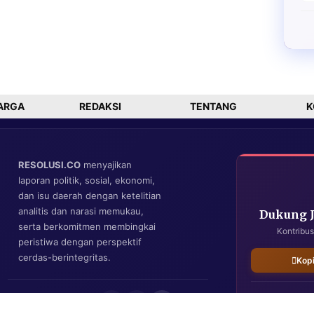
ARGA
REDAKSI
TENTANG
K
RESOLUSI.CO
menyajikan
laporan politik, sosial, ekonomi,
dan isu daerah dengan ketelitian
analitis dan narasi memukau,
Dukung 
serta berkomitmen membingkai
Kontribus
peristiwa dengan perspektif
cerdas-berintegritas.
Kop
IKUTI KAMI