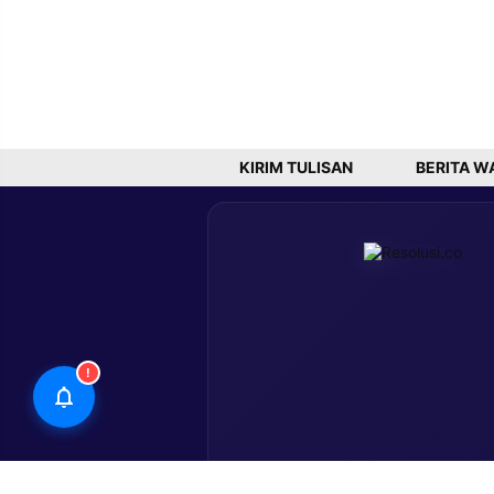
KIRIM TULISAN
BERITA W
!