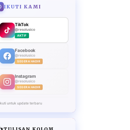
IKUTI KAMI
TikTok
@resolusico
AKTIF
Facebook
@resolusico
SEGERA HADIR
Instagram
@resolusico
SEGERA HADIR
Ikuti untuk update terbaru
️
TULISAN KOLOM