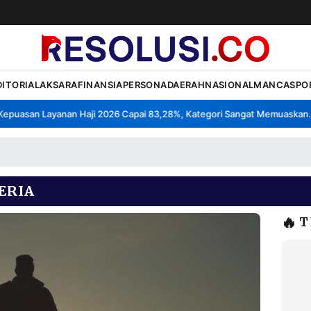
DITORIAL
AKSARA
FINANSIA
PERSONA
DAERAH
NASIONAL
MANCA
SPO
uasan Layanan Haji 2026 Capai 83,28%, Kategori Sangat Memuaskan.
K
•
ERIA
🔥
T