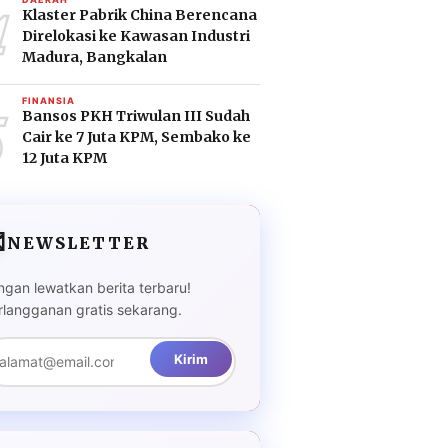
4
Klaster Pabrik China Berencana
Direlokasi ke Kawasan Industri
Madura, Bangkalan
5
FINANSIA
Bansos PKH Triwulan III Sudah
Cair ke 7 Juta KPM, Sembako ke
12 Juta KPM

NEWSLETTER
ngan lewatkan berita terbaru!
rlangganan gratis sekarang.
Kirim