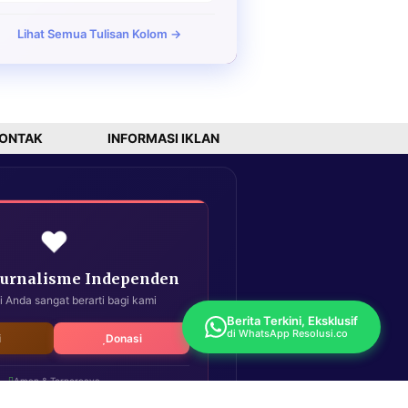
Lihat Semua Tulisan Kolom →
ONTAK
INFORMASI IKLAN
❤️
Jurnalisme Independen
i Anda sangat berarti bagi kami
Berita Terkini, Eksklusif
di WhatsApp Resolusi.co
i
Donasi
Aman & Terpercaya