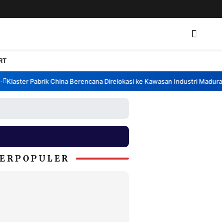
RT
laster Pabrik China Berencana Direlokasi ke Kawasan Industri Madura, B
ERPOPULER