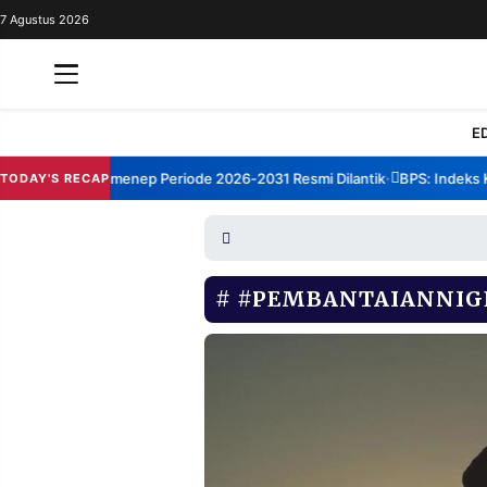
7 Agustus 2026
REDAKSI
TENTANG
RESOLUSI
IKLAN
E
TV
orum TBM Sumenep Periode 2026-2031 Resmi Dilantik
BPS: Indeks Kep
TODAY'S RECAP
•
RUBRIKASI
EDITORIAL
AKSARA
FINANSIA
PERSONA
#PEMBANTAIANNIG
DAERAH
NASIONAL
MANCA
SPORT
INFORMASI
PRIVACY
BERITA