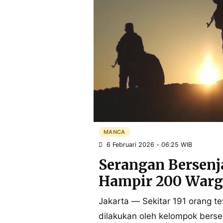
POLICY
WARGA
INFORMASI
KIRIM
IKLAN
TULISAN
PENGADUAN
TERM
OF
SERVICE
IKUTI
KAMI
MANCA
6 Februari 2026 - 06:25 WIB
Serangan Bersenj
Hampir 200 Warga
Jakarta — Sekitar 191 orang 
©
dilakukan oleh kelompok berse
PT.
RESOLUSI