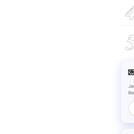

Ja
Be