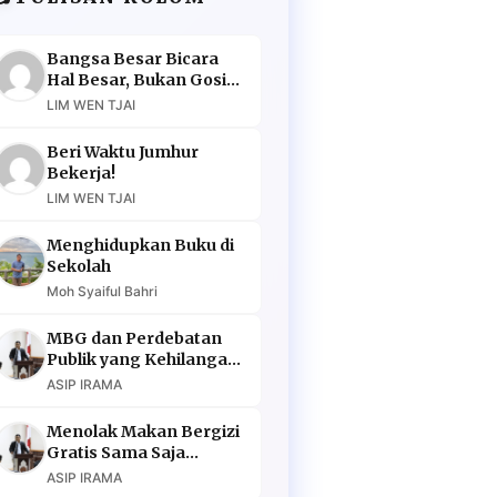
Bangsa Besar Bicara
Hal Besar, Bukan Gosip
Murahan
LIM WEN TJAI
Beri Waktu Jumhur
Bekerja!
LIM WEN TJAI
Menghidupkan Buku di
Sekolah
Moh Syaiful Bahri
MBG dan Perdebatan
Publik yang Kehilangan
Argumen
ASIP IRAMA
Menolak Makan Bergizi
Gratis Sama Saja
Menolak Masa Depan
ASIP IRAMA