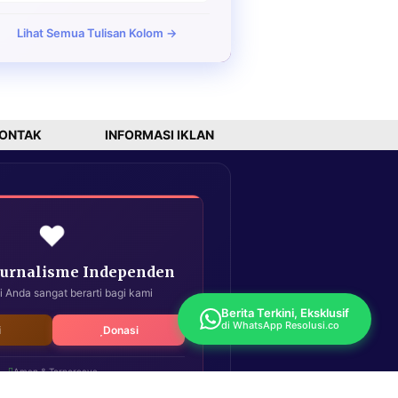
Lihat Semua Tulisan Kolom →
ONTAK
INFORMASI IKLAN
❤️
Jurnalisme Independen
i Anda sangat berarti bagi kami
Berita Terkini, Eksklusif
di WhatsApp Resolusi.co
i
Donasi
Aman & Terpercaya