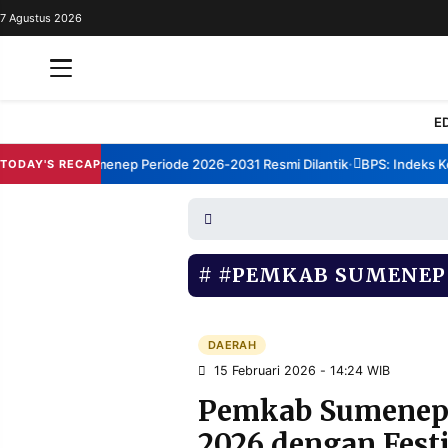
7 Agustus 2026
REDAKSI
TENTANG
RESOLUSI
IKLAN
E
TV
rum TBM Sumenep Periode 2026-2031 Resmi Dilantik
BPS: Indeks Kep
TODAY'S RECAP
•
RUBRIKASI
EDITORIAL
AKSARA
FINANSIA
PERSONA
#PEMKAB SUMENEP
DAERAH
NASIONAL
MANCA
SPORT
DAERAH
15 Februari 2026 - 14:24 WIB
Pemkab Sumenep 
INFORMASI
2026 dengan Fest
PRIVACY
BERITA