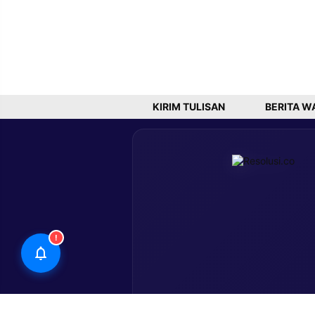
KIRIM TULISAN
BERITA W
!