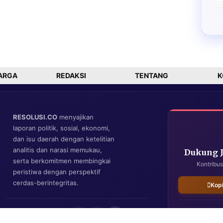
ARGA
REDAKSI
TENTANG
K
RESOLUSI.CO
menyajikan
laporan politik, sosial, ekonomi,
dan isu daerah dengan ketelitian
analitis dan narasi memukau,
Dukung 
serta berkomitmen membingkai
Kontribus
peristiwa dengan perspektif
cerdas-berintegritas.
Kop
IKUTI KAMI