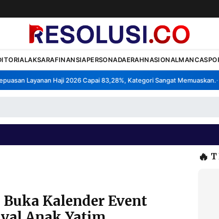
DITORIAL
AKSARA
FINANSIA
PERSONA
DAERAH
NASIONAL
MANCA
SPO
uasan Layanan Haji 2026 Capai 83,28%, Kategori Sangat Memuaskan.
Kl
•
🔥
T
Buka Kalender Event
ival Anak Yatim