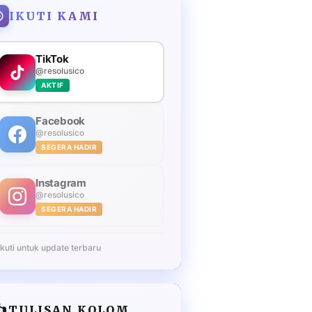
IKUTI KAMI
TikTok
@resolusico
AKTIF
Facebook
@resolusico
SEGERA HADIR
Instagram
@resolusico
SEGERA HADIR
Ikuti untuk update terbaru
️
TULISAN KOLOM