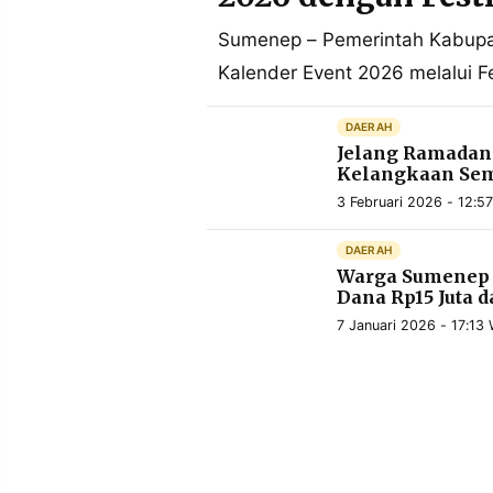
POLICY
WARGA
Sumenep – Pemerintah Kabup
INFORMASI
KIRIM
Kalender Event 2026 melalui Fe
IKLAN
TULISAN
PENGADUAN
TERM
DAERAH
OF
SERVICE
Jelang Ramadan
Kelangkaan Se
3 Februari 2026 - 12:5
IKUTI
DAERAH
KAMI
Warga Sumenep 
Dana Rp15 Juta d
7 Januari 2026 - 17:13 
©
PT.
RESOLUSI