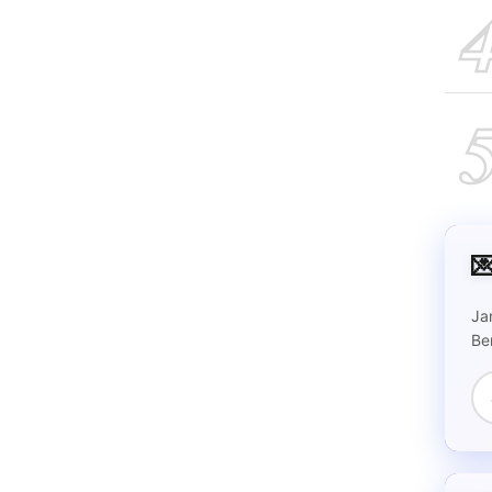

Ja
Be