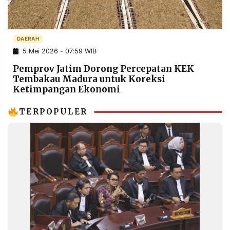
POLICY
WARGA
INFORMASI
KIRIM
IKLAN
TULISAN
DAERAH
5 Mei 2026 - 07:59 WIB
PENGADUAN
TERM
OF
Pemprov Jatim Dorong Percepatan KEK
SERVICE
Tembakau Madura untuk Koreksi
Ketimpangan Ekonomi
TERPOPULER
IKUTI
KAMI
©
PT.
RESOLUSI