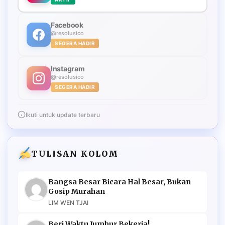
Facebook
@resolusico
SEGERA HADIR
Instagram
@resolusico
SEGERA HADIR
Ikuti untuk update terbaru
TULISAN KOLOM
Bangsa Besar Bicara Hal Besar, Bukan
Gosip Murahan
LIM WEN TJAI
Beri Waktu Jumhur Bekerja!