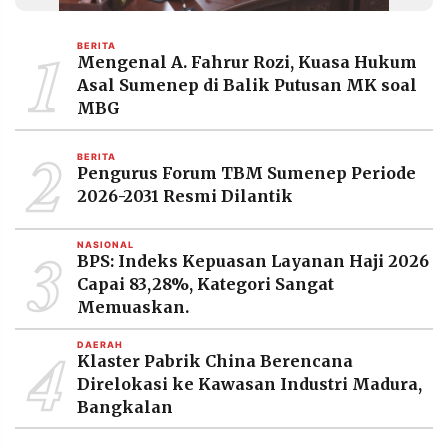
MEDIA
PRAMUDITA
1
BERITA
Mengenal A. Fahrur Rozi, Kuasa Hukum
Asal Sumenep di Balik Putusan MK soal
©
MBG
Resolusi.co
-
2
2026
BERITA
Pengurus Forum TBM Sumenep Periode
PT.
2026-2031 Resmi Dilantik
RESOLUSI
MEDIA
PRAMUDITA
3
NASIONAL
BPS: Indeks Kepuasan Layanan Haji 2026
Capai 83,28%, Kategori Sangat
Memuaskan.
4
DAERAH
Klaster Pabrik China Berencana
Direlokasi ke Kawasan Industri Madura,
Bangkalan