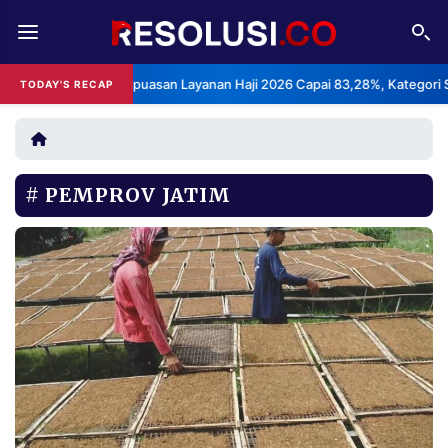
REDAKSI
TENTANG
PS: Indeks Kepuasan Layanan Haji 2026 Capai 83,28%, Kategori Sangat
TODAY'S RECAP
RESOLUSI
IKLAN
TV
PEMPROV JATIM
RUBRIKASI
EDITORIAL
AKSARA
FINANSIA
PERSONA
DAERAH
NASIONAL
MANCA
SPORT
INFORMASI
PRIVACY
BERITA