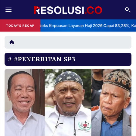
REDAKSI
TENTANG
BPS: Indeks Kepuasan Layanan Haji 2026 Capai 83,28%, Katego
TODAY'S RECAP
•
RESOLUSI
IKLAN
TV
#PENERBITAN SP3
RUBRIKASI
EDITORIAL
AKSARA
FINANSIA
PERSONA
DAERAH
NASIONAL
MANCA
SPORT
INFORMASI
PRIVACY
BERITA