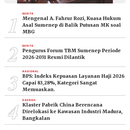
MEDIA
PRAMUDITA
1
BERITA
Mengenal A. Fahrur Rozi, Kuasa Hukum
Asal Sumenep di Balik Putusan MK soal
©
MBG
Resolusi.co
-
2
2026
BERITA
Pengurus Forum TBM Sumenep Periode
PT.
2026-2031 Resmi Dilantik
RESOLUSI
MEDIA
PRAMUDITA
3
NASIONAL
BPS: Indeks Kepuasan Layanan Haji 2026
Capai 83,28%, Kategori Sangat
Memuaskan.
4
DAERAH
Klaster Pabrik China Berencana
Direlokasi ke Kawasan Industri Madura,
Bangkalan