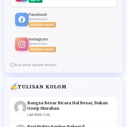
Facebook
@resolusico
SEGERA HADIR
Instagram
@resolusico
SEGERA HADIR
Ikuti untuk update terbaru
TULISAN KOLOM
Bangsa Besar Bicara Hal Besar, Bukan
Gosip Murahan
LIM WEN TJAI
Beri Waktu Jumhur Bekerja!