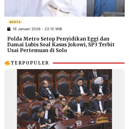
POLICY
WARGA
INFORMASI
KIRIM
IKLAN
TULISAN
BERITA
16 Januari 2026 - 22:15 WIB
PENGADUAN
TERM
OF
Polda Metro Setop Penyidikan Eggi dan
SERVICE
Damai Lubis Soal Kasus Jokowi, SP3 Terbit
Usai Pertemuan di Solo
TERPOPULER
IKUTI
KAMI
©
PT.
RESOLUSI