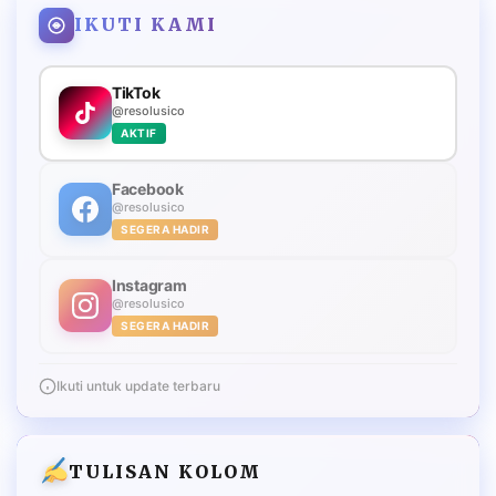
IKUTI KAMI
TikTok
@resolusico
AKTIF
Facebook
@resolusico
SEGERA HADIR
Instagram
@resolusico
SEGERA HADIR
Ikuti untuk update terbaru
TULISAN KOLOM