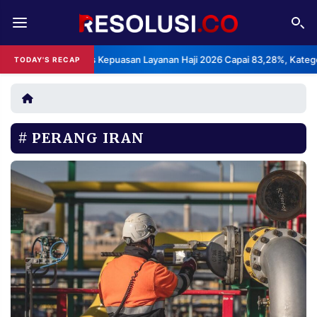
REDAKSI
TENTANG
BPS: Indeks Kepuasan Layanan Haji 2026 Capai 83,28%, Kategori San
TODAY'S RECAP
RESOLUSI
IKLAN
TV
PERANG IRAN
RUBRIKASI
EDITORIAL
AKSARA
FINANSIA
PERSONA
DAERAH
NASIONAL
MANCA
SPORT
INFORMASI
PRIVACY
BERITA