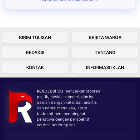
KIRIM TULISAN
BERITA WARGA
REDAKSI
TENTANG
KONTAK
INFORMASI IKLAN
RESOLUSI.CO
menyajikan laporan
politik, sosial, ekonomi, dan isu
daerah dengan ketelitian analitis
dan narasi memukau, serta
berkomitmen membingkai
peristiwa dengan perspektif
cerdas-berintegritas.