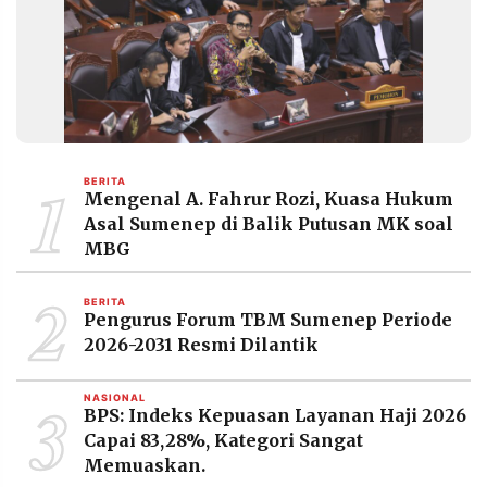
MEDIA
PRAMUDITA
©
Resolusi.co
-
2026
1
BERITA
Mengenal A. Fahrur Rozi, Kuasa Hukum
PT.
RESOLUSI
Asal Sumenep di Balik Putusan MK soal
MEDIA
PRAMUDITA
MBG
2
BERITA
Pengurus Forum TBM Sumenep Periode
2026-2031 Resmi Dilantik
3
NASIONAL
BPS: Indeks Kepuasan Layanan Haji 2026
Capai 83,28%, Kategori Sangat
Memuaskan.