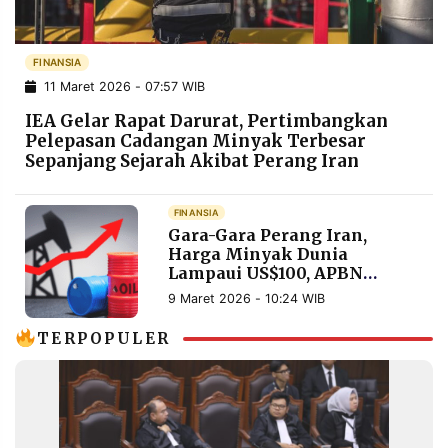
POLICY
WARGA
INFORMASI
KIRIM
FINANSIA
IKLAN
TULISAN
11 Maret 2026 - 07:57 WIB
PENGADUAN
TERM
IEA Gelar Rapat Darurat, Pertimbangkan
OF
SERVICE
Pelepasan Cadangan Minyak Terbesar
Sepanjang Sejarah Akibat Perang Iran
FINANSIA
IKUTI
Gara-Gara Perang Iran,
KAMI
Harga Minyak Dunia
Lampaui US$100, APBN
Indonesia Ikut Terguncang
9 Maret 2026 - 10:24 WIB
TERPOPULER
©
PT.
RESOLUSI