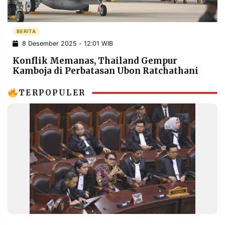
POLICY
WARGA
INFORMASI
KIRIM
BERITA
IKLAN
TULISAN
8 Desember 2025 - 12:01 WIB
PENGADUAN
TERM
Konflik Memanas, Thailand Gempur
OF
SERVICE
Kamboja di Perbatasan Ubon Ratchathani
TERPOPULER
IKUTI
KAMI
©
PT.
RESOLUSI