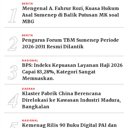
1
MEDIA
BERITA
PRAMUDITA
Mengenal A. Fahrur Rozi, Kuasa Hukum
Asal Sumenep di Balik Putusan MK soal
MBG
©
2
Resolusi.co
BERITA
-
Pengurus Forum TBM Sumenep Periode
2026
2026-2031 Resmi Dilantik
PT.
RESOLUSI
3
MEDIA
NASIONAL
BPS: Indeks Kepuasan Layanan Haji 2026
PRAMUDITA
Capai 83,28%, Kategori Sangat
Memuaskan.
4
DAERAH
Klaster Pabrik China Berencana
Direlokasi ke Kawasan Industri Madura,
Bangkalan
NASIONAL
Kemenag Rilis 90 Buku Digital PAI dan