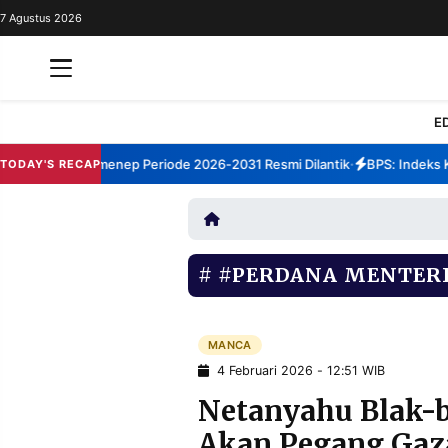
7 Agustus 2026
REDAKSI
TENTANG
RESOLUSI
IKLAN
E
TV
rum TBM Sumenep Periode 2026-2031 Resmi Dilantik
BPS: Indeks Kep
TODAY'S RECAP
•
RUBRIKASI
EDITORIAL
AKSARA
FINANSIA
PERSONA
#PERDANA MENTERI
DAERAH
NASIONAL
MANCA
SPORT
MANCA
4 Februari 2026 - 12:51 WIB
Netanyahu Blak-b
INFORMASI
Akan Pegang Gaz
PRIVACY
BERITA