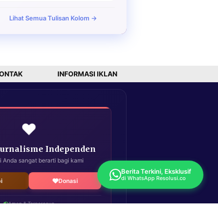
Lihat Semua Tulisan Kolom →
ONTAK
INFORMASI IKLAN
❤️
Jurnalisme Independen
i Anda sangat berarti bagi kami
Berita Terkini, Eksklusif
di WhatsApp Resolusi.co
i
Donasi
Aman & Terpercaya