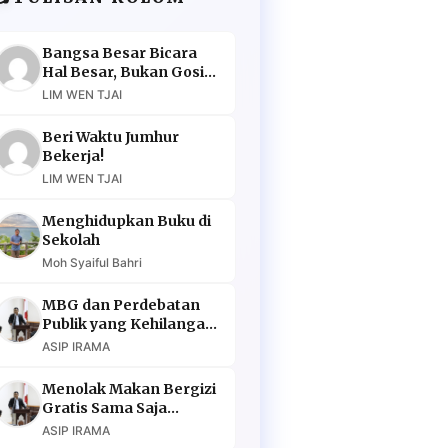
Bangsa Besar Bicara
Hal Besar, Bukan Gosip
Murahan
LIM WEN TJAI
Beri Waktu Jumhur
Bekerja!
LIM WEN TJAI
Menghidupkan Buku di
Sekolah
Moh Syaiful Bahri
MBG dan Perdebatan
Publik yang Kehilangan
Argumen
ASIP IRAMA
Menolak Makan Bergizi
Gratis Sama Saja
Menolak Masa Depan
ASIP IRAMA