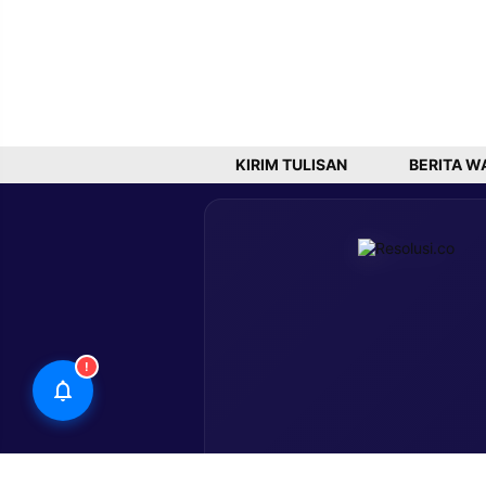
KIRIM TULISAN
BERITA W
!