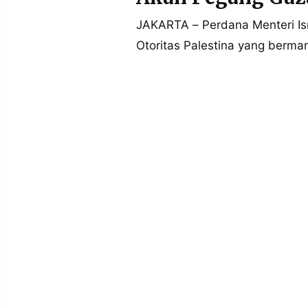
POLICY
WARGA
JAKARTA – Perdana Menteri I
INFORMASI
KIRIM
Otoritas Palestina yang bermar
IKLAN
TULISAN
PENGADUAN
TERM
OF
SERVICE
IKUTI
KAMI
©
PT.
RESOLUSI