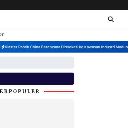
RT
Klaster Pabrik China Berencana Direlokasi ke Kawasan Industri Madura, 
ERPOPULER