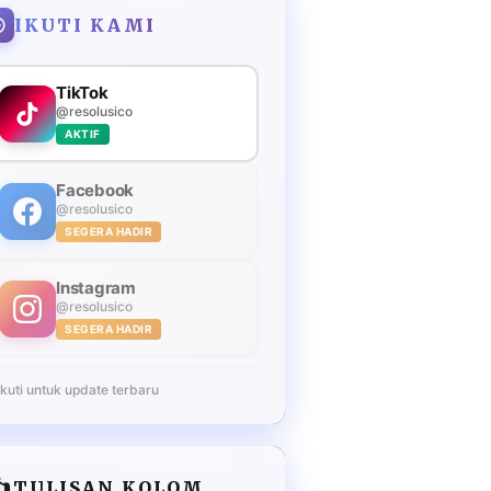
IKUTI KAMI
TikTok
@resolusico
AKTIF
Facebook
@resolusico
SEGERA HADIR
Instagram
@resolusico
SEGERA HADIR
Ikuti untuk update terbaru
️
TULISAN KOLOM