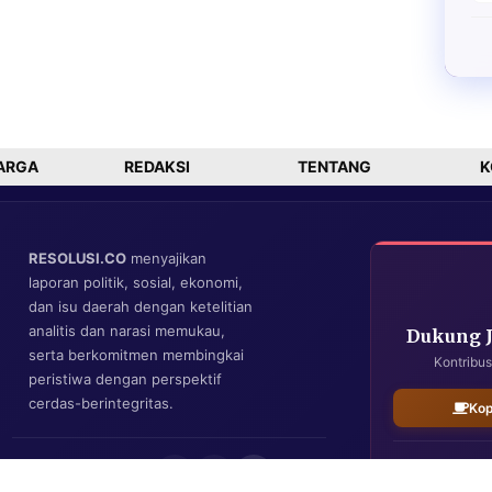
ARGA
REDAKSI
TENTANG
K
RESOLUSI.CO
menyajikan
laporan politik, sosial, ekonomi,
dan isu daerah dengan ketelitian
analitis dan narasi memukau,
Dukung 
serta berkomitmen membingkai
Kontribus
peristiwa dengan perspektif
cerdas-berintegritas.
Kop
IKUTI KAMI