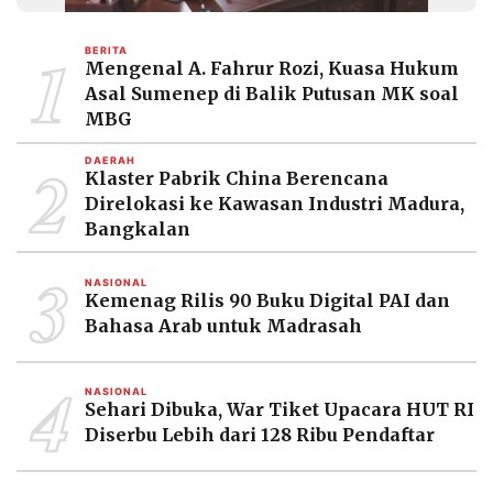
MEDIA
PRAMUDITA
1
BERITA
Mengenal A. Fahrur Rozi, Kuasa Hukum
Asal Sumenep di Balik Putusan MK soal
©
MBG
Resolusi.co
-
2
2026
DAERAH
Klaster Pabrik China Berencana
Direlokasi ke Kawasan Industri Madura,
PT.
RESOLUSI
Bangkalan
MEDIA
PRAMUDITA
3
NASIONAL
Kemenag Rilis 90 Buku Digital PAI dan
Bahasa Arab untuk Madrasah
4
NASIONAL
Sehari Dibuka, War Tiket Upacara HUT RI
Diserbu Lebih dari 128 Ribu Pendaftar