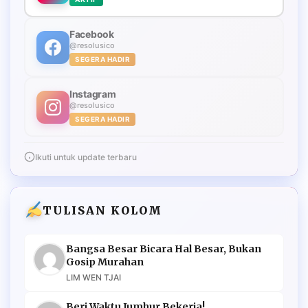
Facebook
@resolusico
SEGERA HADIR
Instagram
@resolusico
SEGERA HADIR
Ikuti untuk update terbaru
TULISAN KOLOM
Bangsa Besar Bicara Hal Besar, Bukan
Gosip Murahan
LIM WEN TJAI
Beri Waktu Jumhur Bekerja!