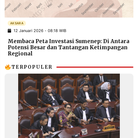
POLICY
WARGA
INFORMASI
KIRIM
IKLAN
TULISAN
AKSARA
12 Januari 2026 - 08:18 WIB
PENGADUAN
TERM
OF
Membaca Peta Investasi Sumenep: Di Antara
SERVICE
Potensi Besar dan Tantangan Ketimpangan
Regional
TERPOPULER
IKUTI
KAMI
©
PT.
RESOLUSI