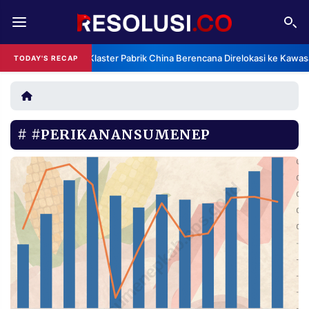
REDAKSI
TENTANG
Klaster Pabrik China Berencana Direlokasi ke Kawas
TODAY'S RECAP
RESOLUSI
IKLAN
TV
#PERIKANANSUMENEP
RUBRIKASI
EDITORIAL
AKSARA
FINANSIA
PERSONA
DAERAH
NASIONAL
MANCA
SPORT
INFORMASI
PRIVACY
BERITA